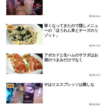
2022.01.24
寒くなってきたので隠しメニュ
cafe
ーの「ほうれん草とチーズのリ
ゾット」
2021.11.22
アボカドと生ハムのサラダはお
cafe
酒のつまみだけでなく
2021.11.21
やはりエスプレッソは難しな
cafe
2021.09.07