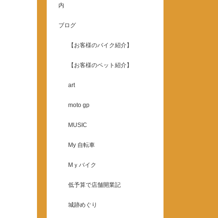
内
ブログ
【お客様のバイク紹介】
【お客様のペット紹介】
art
moto gp
MUSIC
My 自転車
Mｙバイク
低予算で店舗開業記
城跡めぐり