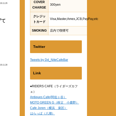
COVER
19.11.29
300yen
CHARGE
クレジッ
Visa,Master,Amex,JCB,PayPay,etc
げて
トカード
SMOKING
店内で喫煙可
Twitter
Tweets by Dd_NiteCafeBar
19.11.28
Link
●RIDERS CAFE（ライダーズカフ
ェ）
Antiques Cafe(阿佐ヶ谷）
MOTO GREEN G（秩父 小鹿野）
Cafe Joren（横浜 泉区）
はらっぱ（八潮）