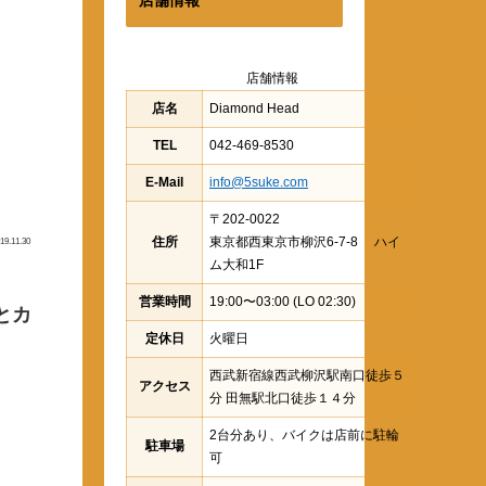
店舗情報
店名
Diamond Head
TEL
042-469-8530
E-Mail
info@5suke.com
〒202-0022
住所
東京都西東京市柳沢6-7-8 ハイ
19.11.30
ム大和1F
営業時間
19:00〜03:00 (LO 02:30)
とカ
定休日
火曜日
西武新宿線西武柳沢駅南口徒歩５
アクセス
分 田無駅北口徒歩１４分
2台分あり、バイクは店前に駐輪
駐車場
可