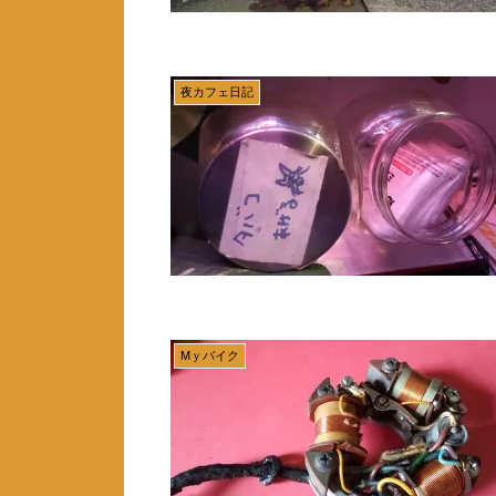
夜カフェ日記
Mｙバイク