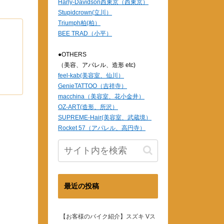
Harly-Davidson西東京（西東京）
Stupidcrown(立川）
Triumph柏(柏）
BEE TRAD（小平）
●OTHERS
（美容、アパレル、造形 etc)
feel-kab(美容室、仙川）
GenieTATTOO（吉祥寺）
macchina（美容室、花小金井）
OZ-ART(造形、所沢）
SUPREME-Hair(美容室、武蔵境）
Rocket 57（アパレル、高円寺）
最近の投稿
【お客様のバイク紹介】スズキ Vス