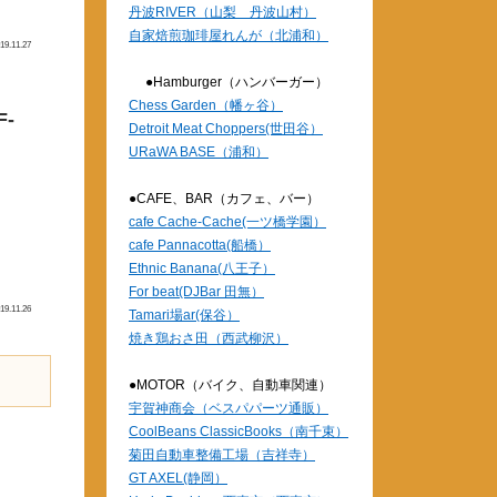
丹波RIVER（山梨 丹波山村）
自家焙煎珈琲屋れんが（北浦和）
19.11.27
●Hamburger（ハンバーガー）
Chess Garden（幡ヶ谷）
-
Detroit Meat Choppers(世田谷）
URaWA BASE（浦和）
●CAFE、BAR（カフェ、バー）
cafe Cache-Cache(一ツ橋学園）
cafe Pannacotta(船橋）
Ethnic Banana(八王子）
For beat(DJBar 田無）
19.11.26
Tamari場ar(保谷）
焼き鶏おさ田（西武柳沢）
●MOTOR（バイク、自動車関連）
宇賀神商会（ベスパパーツ通販）
CoolBeans ClassicBooks（南千束）
菊田自動車整備工場（吉祥寺）
GT AXEL(静岡）