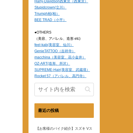
Harly-Davidson西東京（西東京）
Stupidcrown(立川）
Triumph柏(柏）
BEE TRAD（小平）
●OTHERS
（美容、アパレル、造形 etc)
feel-kab(美容室、仙川）
GenieTATTOO（吉祥寺）
macchina（美容室、花小金井）
OZ-ART(造形、所沢）
SUPREME-Hair(美容室、武蔵境）
Rocket 57（アパレル、高円寺）
最近の投稿
【お客様のバイク紹介】スズキ Vス