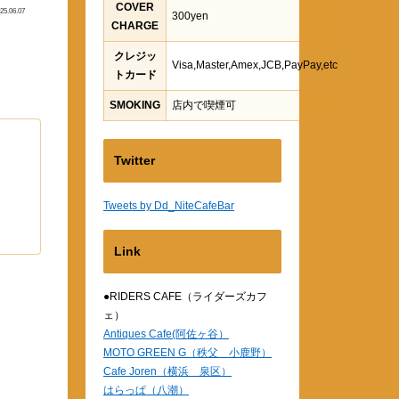
COVER
25.06.07
300yen
CHARGE
クレジッ
Visa,Master,Amex,JCB,PayPay,etc
トカード
SMOKING
店内で喫煙可
Twitter
Tweets by Dd_NiteCafeBar
Link
●RIDERS CAFE（ライダーズカフ
ェ）
Antiques Cafe(阿佐ヶ谷）
MOTO GREEN G（秩父 小鹿野）
Cafe Joren（横浜 泉区）
はらっぱ（八潮）