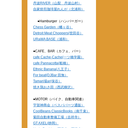
丹波RIVER（山梨 丹波山村）
自家焙煎珈琲屋れんが（北浦和）
●Hamburger（ハンバーガー）
Chess Garden（幡ヶ谷）
Detroit Meat Choppers(世田谷）
URaWA BASE（浦和）
●CAFE、BAR（カフェ、バー）
cafe Cache-Cache(一ツ橋学園）
cafe Pannacotta(船橋）
Ethnic Banana(八王子）
For beat(DJBar 田無）
Tamari場ar(保谷）
焼き鶏おさ田（西武柳沢）
●MOTOR（バイク、自動車関連）
宇賀神商会（ベスパパーツ通販）
CoolBeans ClassicBooks（南千束）
菊田自動車整備工場（吉祥寺）
GT AXEL(静岡）