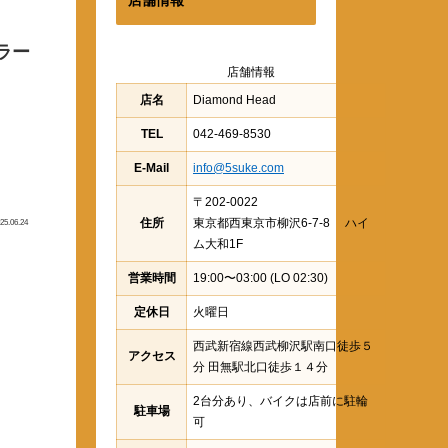
ラー
店舗情報
店名
Diamond Head
TEL
042-469-8530
E-Mail
info@5suke.com
〒202-0022
住所
東京都西東京市柳沢6-7-8 ハイ
25.06.24
ム大和1F
営業時間
19:00〜03:00 (LO 02:30)
定休日
火曜日
西武新宿線西武柳沢駅南口徒歩５
アクセス
分 田無駅北口徒歩１４分
2台分あり、バイクは店前に駐輪
駐車場
可