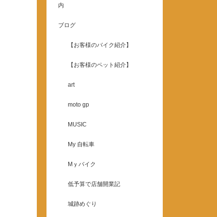
内
ブログ
【お客様のバイク紹介】
【お客様のペット紹介】
art
moto gp
MUSIC
My 自転車
Mｙバイク
低予算で店舗開業記
城跡めぐり