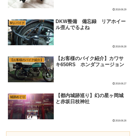
2019.06.29
DKW整備 備忘録 リアホイー
Mｙバイク
ル歪んでるよね
2019.06.28
【お客様のバイク紹介】カワサ
【お客様のバイク紹介】
キ650RS ホンダフュージョン
2019.06.27
【都内城跡巡り】幻の星ヶ岡城
城跡めぐり
と赤坂日枝神社
2019.06.26