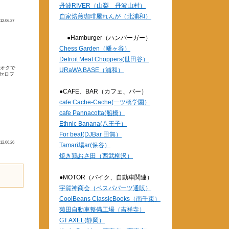
丹波RIVER（山梨 丹波山村）
自家焙煎珈琲屋れんが（北浦和）
12.06.27
●Hamburger（ハンバーガー）
Chess Garden（幡ヶ谷）
Detroit Meat Choppers(世田谷）
フオクで
URaWA BASE（浦和）
セロフ
●CAFE、BAR（カフェ、バー）
cafe Cache-Cache(一ツ橋学園）
cafe Pannacotta(船橋）
Ethnic Banana(八王子）
For beat(DJBar 田無）
12.06.26
Tamari場ar(保谷）
焼き鶏おさ田（西武柳沢）
●MOTOR（バイク、自動車関連）
宇賀神商会（ベスパパーツ通販）
CoolBeans ClassicBooks（南千束）
菊田自動車整備工場（吉祥寺）
GT AXEL(静岡）