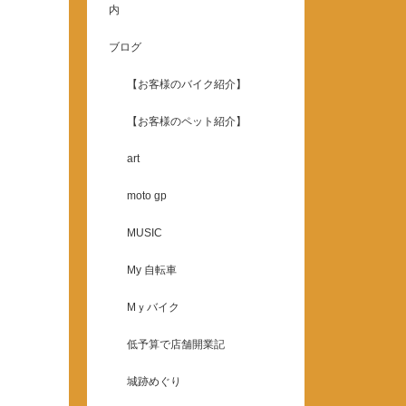
内
ブログ
【お客様のバイク紹介】
【お客様のペット紹介】
art
moto gp
MUSIC
My 自転車
Mｙバイク
低予算で店舗開業記
城跡めぐり