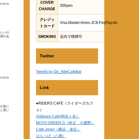
COVER
12.06.29
300yen
CHARGE
クレジッ
Visa,Master,Amex,JCB,PayPay,etc
トカード
がいいの
一感があ
SMOKING
店内で喫煙可
Twitter
Tweets by Dd_NiteCafeBar
12.06.28
Link
●RIDERS CAFE（ライダーズカフ
この前に
ェ）
っと置い
Antiques Cafe(阿佐ヶ谷）
MOTO GREEN G（秩父 小鹿野）
Cafe Joren（横浜 泉区）
はらっぱ（八潮）