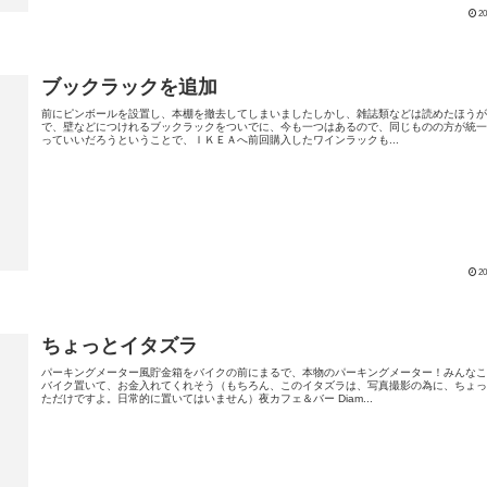
20
ブックラックを追加
前にピンボールを設置し、本棚を撤去してしまいましたしかし、雑誌類などは読めたほう
で、壁などにつけれるブックラックをついでに、今も一つはあるので、同じものの方が統
っていいだろうということで、ＩＫＥＡへ前回購入したワインラックも...
20
ちょっとイタズラ
パーキングメーター風貯金箱をバイクの前にまるで、本物のパーキングメーター！みんな
バイク置いて、お金入れてくれそう（もちろん、このイタズラは、写真撮影の為に、ちょ
ただけですよ。日常的に置いてはいません）夜カフェ＆バー Diam...