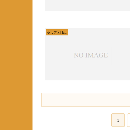
夜カフェ日記
1