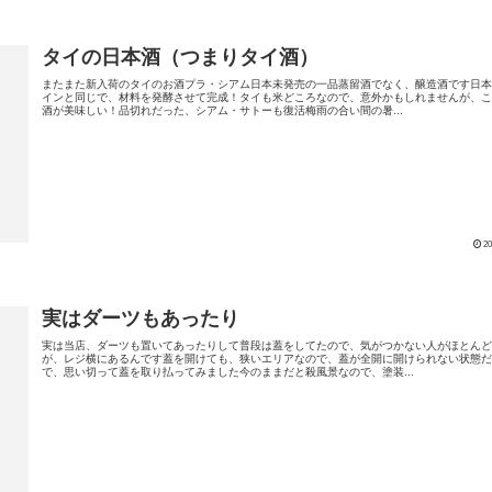
タイの日本酒（つまりタイ酒）
またまた新入荷のタイのお酒プラ・シアム日本未発売の一品蒸留酒でなく、醸造酒です日
インと同じで、材料を発酵させて完成！タイも米どころなので、意外かもしれませんが、
酒が美味しい！品切れだった、シアム・サトーも復活梅雨の合い間の暑...
20
実はダーツもあったり
実は当店、ダーツも置いてあったりして普段は蓋をしてたので、気がつかない人がほとん
が、レジ横にあるんです蓋を開けても、狭いエリアなので、蓋が全開に開けられない状態
で、思い切って蓋を取り払ってみました今のままだと殺風景なので、塗装...