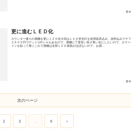
20
更に進むＬＥＤ化
カウンター後ろの酒棚を更にＬＥＤ化今回はＬＥＤ蛍光灯を使用器具込み、送料込みでヤ
２６００円でゲット120ｃｍもあるので、酒棚に丁度良い長さ青い光にしたいので、カラー
ァンを貼って青にこれで酒棚は全部ＬＥＤ発熱がほぼないので、お酒...
20
次のページ
2
3
…
6