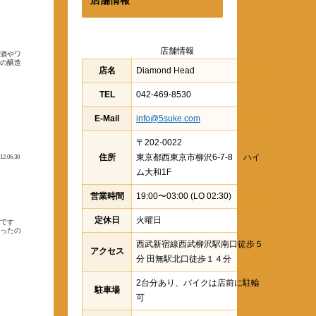
店舗情報
本酒やワ
この醸造
店名
Diamond Head
TEL
042-469-8530
E-Mail
info@5suke.com
〒202-0022
住所
東京都西東京市柳沢6-7-8 ハイ
12.06.30
ム大和1F
営業時間
19:00〜03:00 (LO 02:30)
定休日
火曜日
どです
だったの
西武新宿線西武柳沢駅南口徒歩５
アクセス
分 田無駅北口徒歩１４分
2台分あり、バイクは店前に駐輪
駐車場
可