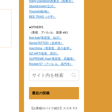
Harly-Davidson西東京（西東京）
Stupidcrown(立川）
Triumph柏(柏）
BEE TRAD（小平）
●OTHERS
（美容、アパレル、造形 etc)
feel-kab(美容室、仙川）
GenieTATTOO（吉祥寺）
macchina（美容室、花小金井）
OZ-ART(造形、所沢）
SUPREME-Hair(美容室、武蔵境）
Rocket 57（アパレル、高円寺）
最近の投稿
【お客様のバイク紹介】スズキ Vス