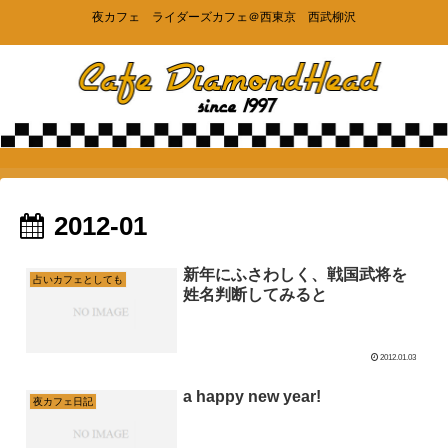
夜カフェ ライダーズカフェ＠西東京 西武柳沢
2012-01
新年にふさわしく、戦国武将を
占いカフェとしても
姓名判断してみると
2012.01.03
a happy new year!
夜カフェ日記