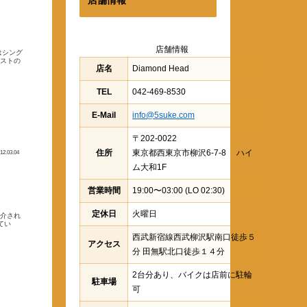
店舗情報
はシング
ベストの
店名
Diamond Head
TEL
042-469-8530
E-Mail
info@5suke.com
〒202-0022
住所
東京都西東京市柳沢6-7-8 ハイ
12.03.04
ム大和1F
営業時間
19:00〜03:00 (LO 02:30)
定休日
火曜日
紹介され
てい
西武新宿線西武柳沢駅南口徒歩５
アクセス
分 田無駅北口徒歩１４分
2台分あり、バイクは店前に駐輪
駐車場
可