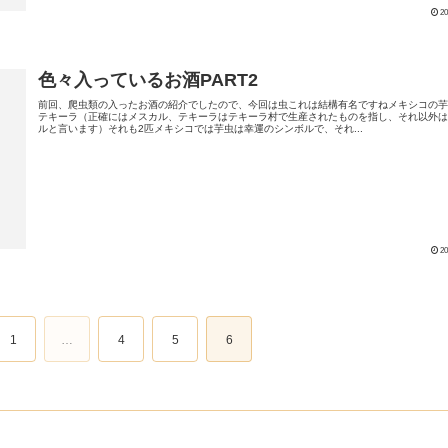
20
色々入っているお酒PART2
前回、爬虫類の入ったお酒の紹介でしたので、今回は虫これは結構有名ですねメキシコの
テキーラ（正確にはメスカル、テキーラはテキーラ村で生産されたものを指し、それ以外
ルと言います）それも2匹メキシコでは芋虫は幸運のシンボルで、それ...
20
1
…
4
5
6