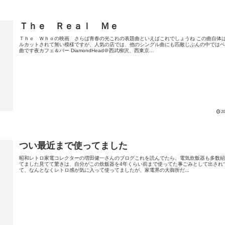
Ｔｈｅ Ｒｅａｌ Ｍｅ
Ｔｈｅ Ｗｈｏの映画 さらば青春の光これの表題曲といえばこれでしょうね この曲自体
ルカットされて無い模様ですが、人気の店では、他のシングル曲にも匹敵じぶんの中では
曲です夜カフェ＆バー DiamondHead＠西武柳沢、西東京...
20
つい最近まで使ってました
昭和レトロ家電コレクターの増田健一さんのブログこれを読んでたら、電気炊飯器も多数
てました見てて驚きは、自分がこの炊飯器を4年くらい前まで使ってた事ごみとして出され
て、なんとなくレトロ感が気に入って使ってましたが、家電界の大御所だ...