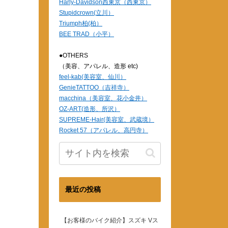
Harly-Davidson西東京（西東京）
Stupidcrown(立川）
Triumph柏(柏）
BEE TRAD（小平）
●OTHERS
（美容、アパレル、造形 etc)
feel-kab(美容室、仙川）
GenieTATTOO（吉祥寺）
macchina（美容室、花小金井）
OZ-ART(造形、所沢）
SUPREME-Hair(美容室、武蔵境）
Rocket 57（アパレル、高円寺）
最近の投稿
【お客様のバイク紹介】スズキ Vス