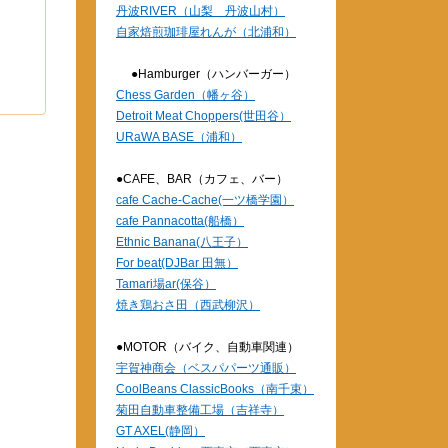
丹波RIVER（山梨 丹波山村）
自家焙煎珈琲屋れんが（北浦和）
●Hamburger（ハンバーガー）
Chess Garden（幡ヶ谷）
Detroit Meat Choppers(世田谷）
URaWA BASE（浦和）
●CAFE、BAR（カフェ、バー）
cafe Cache-Cache(一ツ橋学園）
cafe Pannacotta(船橋）
Ethnic Banana(八王子）
For beat(DJBar 田無）
Tamari場ar(保谷）
焼き鶏おさ田（西武柳沢）
●MOTOR（バイク、自動車関連）
宇賀神商会（ベスパパーツ通販）
CoolBeans ClassicBooks（南千束）
菊田自動車整備工場（吉祥寺）
GT AXEL(静岡）