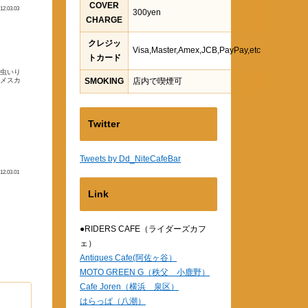
COVER
12.03.03
300yen
CHARGE
クレジッ
Visa,Master,Amex,JCB,PayPay,etc
トカード
芋虫いり
はメスカ
SMOKING
店内で喫煙可
Twitter
Tweets by Dd_NiteCafeBar
12.03.01
Link
●RIDERS CAFE（ライダーズカフ
ェ）
Antiques Cafe(阿佐ヶ谷）
MOTO GREEN G（秩父 小鹿野）
Cafe Joren（横浜 泉区）
はらっぱ（八潮）