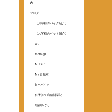
内
ブログ
【お客様のバイク紹介】
【お客様のペット紹介】
art
moto gp
MUSIC
My 自転車
Mｙバイク
低予算で店舗開業記
城跡めぐり