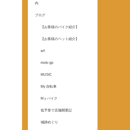
内
ブログ
【お客様のバイク紹介】
【お客様のペット紹介】
art
moto gp
MUSIC
My 自転車
Mｙバイク
低予算で店舗開業記
城跡めぐり