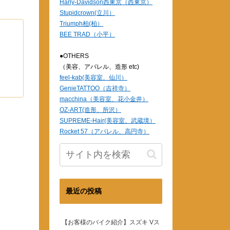
Harly-Davidson西東京（西東京）
Stupidcrown(立川）
Triumph柏(柏）
BEE TRAD（小平）
●OTHERS
（美容、アパレル、造形 etc)
feel-kab(美容室、仙川）
GenieTATTOO（吉祥寺）
macchina（美容室、花小金井）
OZ-ART(造形、所沢）
SUPREME-Hair(美容室、武蔵境）
Rocket 57（アパレル、高円寺）
最近の投稿
【お客様のバイク紹介】スズキ Vス