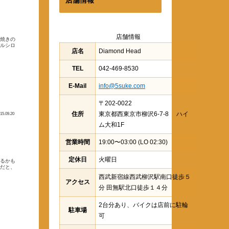
店舗情報
な焼きの
メルシロ
店名
Diamond Head
TEL
042-469-8530
E-Mail
info@5suke.com
〒202-0022
住所
東京都西東京市柳沢6-7-8 ハイ
15.09.20
ム大和1F
営業時間
19:00〜03:00 (LO 02:30)
定休日
火曜日
いるかも
本だと、
西武新宿線西武柳沢駅南口徒歩５
アクセス
分 田無駅北口徒歩１４分
2台分あり、バイクは店前に駐輪
駐車場
可