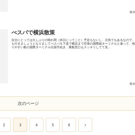
20
べスパで横浜散策
自分にとっては久しぶりの晴れ間（休日にってこと）予定もないし、元気でもあるなので
も行きましょうとなりましてべスパ＆下道で横浜まで空港の国際線ターミナルと違って、
りやすい船の国際ターミナル出国手続き、乗船窓口もスッキリしてて見...
20
次のページ
2
3
4
5
6