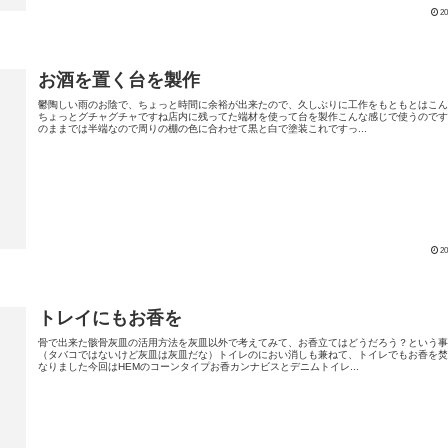
20
お酒を置く台を製作
鬱陶しい雨のお陰で、ちょっと時間に余裕が出来たので、久しぶりに工作をもともとはこ
ちょっとグチャグチャですね店内に残ってた端材を使って台を製作こんな感じで使うので
のままでは半端なので周りの棚の色に合わせて黒と白で塗装これですっ...
20
トレイにもお香を
骨で出来た骸骨灰皿の活用方法を灰皿以外で考えてみて、お香立てはどうだろう？という
（タバコではないけど灰皿は灰皿だな）トイレのにおい消しも兼ねて、トイレでもお香を
なりました今回はHEMのコーンタイプお香カンナビスとデニムトイレ...