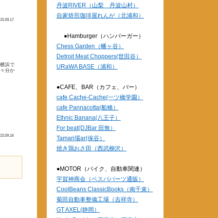
丹波RIVER（山梨 丹波山村）
自家焙煎珈琲屋れんが（北浦和）
15.09.17
●Hamburger（ハンバーガー）
Chess Garden（幡ヶ谷）
Detroit Meat Choppers(世田谷）
、横浜で
URaWA BASE（浦和）
色々分か
●CAFE、BAR（カフェ、バー）
cafe Cache-Cache(一ツ橋学園）
cafe Pannacotta(船橋）
Ethnic Banana(八王子）
For beat(DJBar 田無）
15.09.16
Tamari場ar(保谷）
焼き鶏おさ田（西武柳沢）
●MOTOR（バイク、自動車関連）
宇賀神商会（ベスパパーツ通販）
CoolBeans ClassicBooks（南千束）
菊田自動車整備工場（吉祥寺）
GT AXEL(静岡）