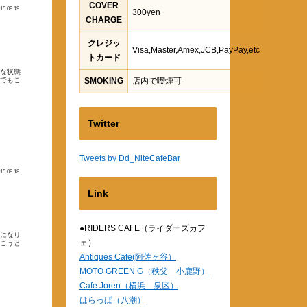
COVER
15.09.19
300yen
CHARGE
クレジッ
Visa,Master,Amex,JCB,PayPay,etc
トカード
んな状態
すでもこ
SMOKING
店内で喫煙可
Twitter
Tweets by Dd_NiteCafeBar
15.09.18
Link
●RIDERS CAFE（ライダーズカフ
事になり
ェ）
焚こうと
Antiques Cafe(阿佐ヶ谷）
MOTO GREEN G（秩父 小鹿野）
Cafe Joren（横浜 泉区）
はらっぱ（八潮）