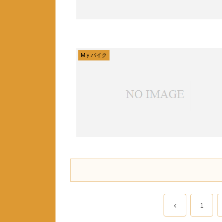
Mｙバイク
1