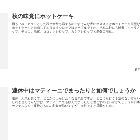
秋の味覚にホットケーキ
雨も止み、カラッとした秋空食欲も増すものですそんな夜にオススメはホットケーキ完璧
ホットケーキと自負しておりますシロップはメープルですが、それ以外にも蜂蜜、キャラ
ップ、チョコ、黒蜜、ココナツシロップ、カシスシロップと多数ご用意...
20
連休中はマティーニでまったりと如何でしょうか
連休、天気も良くて、どこかに出かけたくなる気分ですが、どこにも行く予定のない方も
しれませんそんな方は、マティーニでも飲んでまったりと過ごすのはいかがでしょうか日
カクテルなんて夜飲むものの印象が強いですが、海外ですと昼間から自...