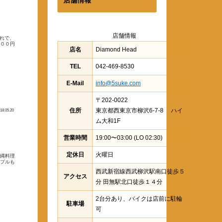
店舗情報
切れで、
０００円
店名
Diamond Head
TEL
042-469-8530
E-Mail
info@5suke.com
〒202-0022
住所
東京都西東京市柳沢6-7-8 ハイ
18.05.20
ム大和1F
営業時間
19:00〜03:00 (LO 02:30)
定休日
火曜日
沖縄料理
ンプルも
西武新宿線西武柳沢駅南口徒歩５
アクセス
分 田無駅北口徒歩１４分
2台分あり、バイクは店前に駐輪
駐車場
可