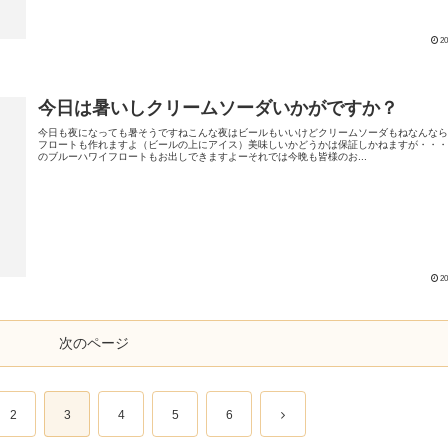
20
今日は暑いしクリームソーダいかがですか？
今日も夜になっても暑そうですねこんな夜はビールもいいけどクリームソーダもねなんな
フロートも作れますよ（ビールの上にアイス）美味しいかどうかは保証しかねますが・・
のブルーハワイフロートもお出しできますよーそれでは今晩も皆様のお...
20
次のページ
2
3
4
5
6