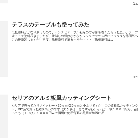
20
テラスのテーブルも塗ってみた
黒板塗料がかなり余ったので、ベンチとテーブルも緑の方が落ち着くだろうと思い、テー
装ここで塗料尽きましたが、艶消しの緑はなかなかシックでテラス席にピッタリな雰囲気
この後塗装しますが、再度、黒板塗料で塗るべきか・・・（黒板塗料は...
20
セリアのアルミ板風カッティングシート
セリアで売ってたリメイクシート30ｃｍX30ｃｍと小ぶりですが、この道板風カッティン
ト、DIY店で買うと結構高いのです（大きさは十分ですがね）それが一枚１００円なら、必
っても（１０枚）１０００円んで酒棚に使用背面の照明が綺麗に反...