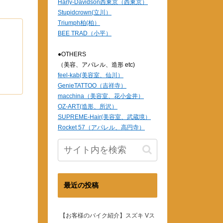
Harly-Davidson西東京（西東京）
Stupidcrown(立川）
Triumph柏(柏）
BEE TRAD（小平）
●OTHERS
（美容、アパレル、造形 etc)
feel-kab(美容室、仙川）
GenieTATTOO（吉祥寺）
macchina（美容室、花小金井）
OZ-ART(造形、所沢）
SUPREME-Hair(美容室、武蔵境）
Rocket 57（アパレル、高円寺）
最近の投稿
【お客様のバイク紹介】スズキ Vス