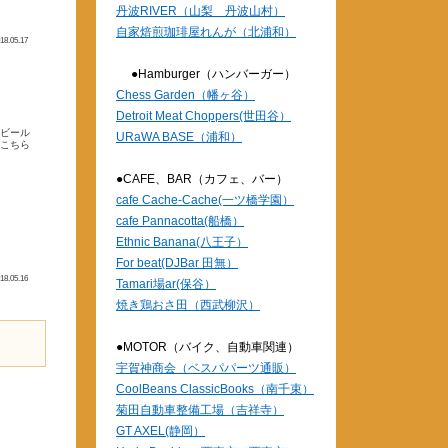
丹波RIVER（山梨 丹波山村）
自家焙煎珈琲屋れんが（北浦和）
18.05.17
●Hamburger（ハンバーガー）
Chess Garden（幡ヶ谷）
Detroit Meat Choppers(世田谷）
らビール
URaWA BASE（浦和）
・こちら
●CAFE、BAR（カフェ、バー）
cafe Cache-Cache(一ツ橋学園）
cafe Pannacotta(船橋）
Ethnic Banana(八王子）
For beat(DJBar 田無）
18.05.16
Tamari場ar(保谷）
焼き鶏おさ田（西武柳沢）
●MOTOR（バイク、自動車関連）
宇賀神商会（ベスパパーツ通販）
CoolBeans ClassicBooks（南千束）
菊田自動車整備工場（吉祥寺）
GT AXEL(静岡）