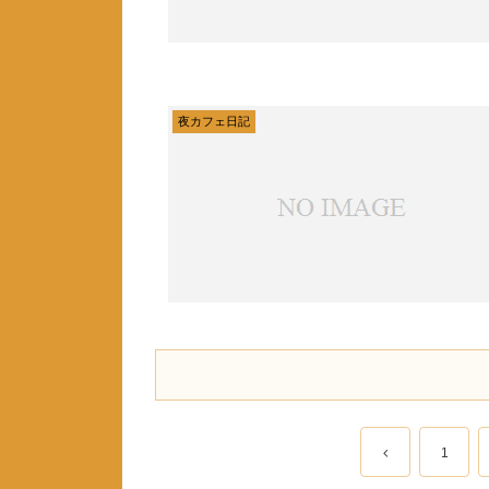
夜カフェ日記
1