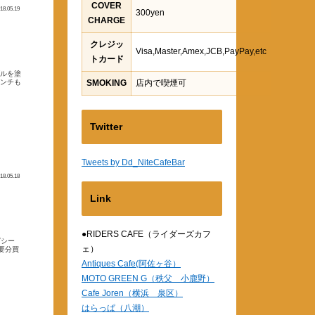
COVER
18.05.19
300yen
CHARGE
クレジッ
Visa,Master,Amex,JCB,PayPay,etc
トカード
ブルを塗
ベンチも
SMOKING
店内で喫煙可
Twitter
Tweets by Dd_NiteCafeBar
18.05.18
Link
●RIDERS CAFE（ライダーズカフ
グシー
ェ）
要分買
Antiques Cafe(阿佐ヶ谷）
MOTO GREEN G（秩父 小鹿野）
Cafe Joren（横浜 泉区）
はらっぱ（八潮）