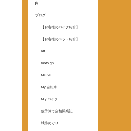
内
ブログ
【お客様のバイク紹介】
【お客様のペット紹介】
art
moto gp
MUSIC
My 自転車
Mｙバイク
低予算で店舗開業記
城跡めぐり