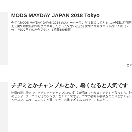
MODS MAYDAY JAPAN 2018 Tokyo
今年もMODS MAYDAY JAPAN 2018 のスクーターランだけ参加してきました今回は時間
芝公園で離脱新宿御苑まで帯同したかったですねただ今女性に限りタロット占い１回（２
分）を500円で飲み会プラン 3時間350種類...
20
チヂミとかチャンプルとか、暑くなると人気です
連日の蒸し暑さで、チヂミとかチャンプルのご注文が増えておりますチヂミと言っても、
のヒラヤーチーニラだけのシンプルなチヂミですが、ゴマの香りが食欲をそそりますチャ
ベーコン、ニラ、ニンジンが具ですが、お酢で〆てあるので、これまた...