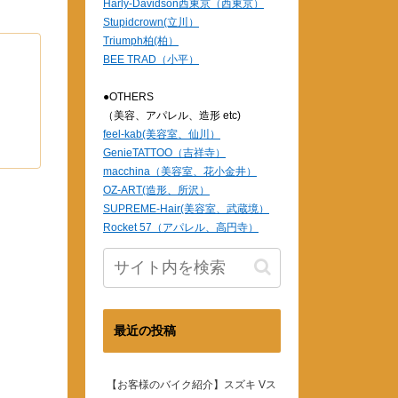
Harly-Davidson西東京（西東京）
Stupidcrown(立川）
Triumph柏(柏）
BEE TRAD（小平）
●OTHERS
（美容、アパレル、造形 etc)
feel-kab(美容室、仙川）
GenieTATTOO（吉祥寺）
macchina（美容室、花小金井）
OZ-ART(造形、所沢）
SUPREME-Hair(美容室、武蔵境）
Rocket 57（アパレル、高円寺）
最近の投稿
【お客様のバイク紹介】スズキ Vス