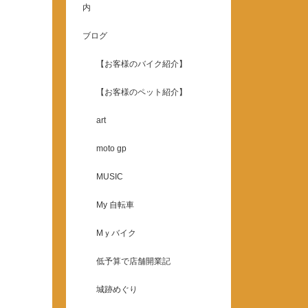
内
ブログ
【お客様のバイク紹介】
【お客様のペット紹介】
art
moto gp
MUSIC
My 自転車
Mｙバイク
低予算で店舗開業記
城跡めぐり