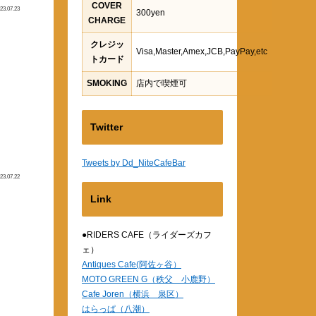
COVER
23.07.23
300yen
CHARGE
クレジッ
Visa,Master,Amex,JCB,PayPay,etc
トカード
SMOKING
店内で喫煙可
Twitter
Tweets by Dd_NiteCafeBar
23.07.22
Link
●RIDERS CAFE（ライダーズカフ
ェ）
Antiques Cafe(阿佐ヶ谷）
MOTO GREEN G（秩父 小鹿野）
Cafe Joren（横浜 泉区）
はらっぱ（八潮）