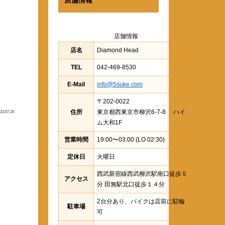
店舗情報
店名
Diamond Head
TEL
042-469-8530
E-Mail
info@5suke.com
〒202-0022
住所
東京都西東京市柳沢6-7-8 ハイ
23.07.24
ム大和1F
営業時間
19:00〜03:00 (LO 02:30)
定休日
火曜日
西武新宿線西武柳沢駅南口徒歩５
アクセス
分 田無駅北口徒歩１４分
2台分あり、バイクは店前に駐輪
駐車場
可