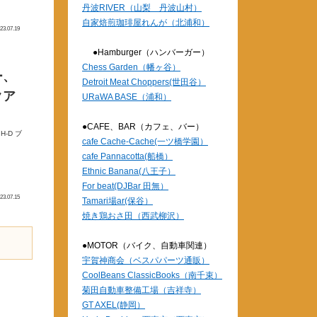
丹波RIVER（山梨 丹波山村）
自家焙煎珈琲屋れんが（北浦和）
23.07.19
●Hamburger（ハンバーガー）
Chess Garden（幡ヶ谷）
ー、
Detroit Meat Choppers(世田谷）
クア
URaWA BASE（浦和）
●CAFE、BAR（カフェ、バー）
-D ブ
cafe Cache-Cache(一ツ橋学園）
cafe Pannacotta(船橋）
Ethnic Banana(八王子）
For beat(DJBar 田無）
23.07.15
Tamari場ar(保谷）
焼き鶏おさ田（西武柳沢）
●MOTOR（バイク、自動車関連）
宇賀神商会（ベスパパーツ通販）
CoolBeans ClassicBooks（南千束）
菊田自動車整備工場（吉祥寺）
GT AXEL(静岡）