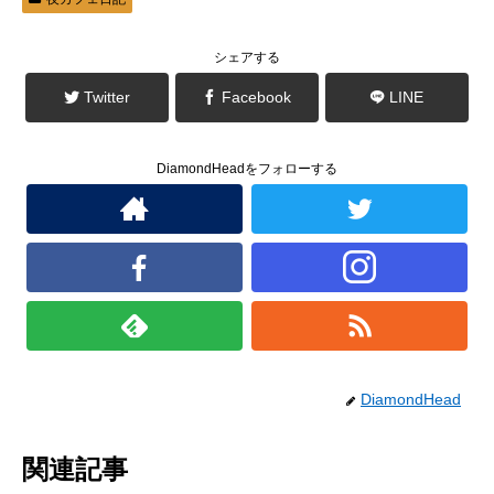
き
し
ま
い
す
ウ
)
ィ
ン
シェアする
ド
ウ
で
Twitter
Facebook
LINE
開
き
ま
す
)
DiamondHeadをフォローする
DiamondHead
関連記事