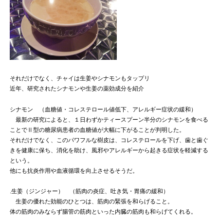
それだけでなく、チャイは生姜やシナモンもタップリ
近年、研究されたシナモンや生姜の薬効成分を紹介
シナモン （血糖値・コレステロール値低下、アレルギー症状の緩和）
最新の研究によると、１日わずかティースプーン半分のシナモンを食べる
ことでⅡ型の糖尿病患者の血糖値が大幅に下がることが判明した。
それだけでなく、このパワフルな樹皮は、コレステロールを下げ、歯と歯ぐ
きを健康に保ち、消化を助け、風邪やアレルギーから起きる症状を軽減する
という。
他にも抗炎作用や血液循環を向上させるそうだ。
.生姜（ジンジャー） （筋肉の炎症、吐き気・胃痛の緩和）
生姜の優れた効能のひとつは、筋肉の緊張を和らげること。
体の筋肉のみならず腸管の筋肉といった内臓の筋肉も和らげてくれる。