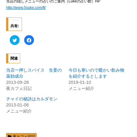
当店の隠しメニューの占いのご案内（Lukeの占い館）HP
http://www.5suke.com/ft/
共有:
ク
F
リ
a
ッ
c
ク
e
し
b
て
o
関連
T
o
w
k
i
で
当店一押しスパイス 生姜の
今日も寒いので暖かい飲み物
t
共
t
有
薬効成分
を紹介するとします
e
す
2013-09-28
2019-01-10
r
る
で
に
夜カフェ日記
メニュー紹介
共
は
有
ク
(
リ
チャイの秘訣はカルダモン
新
ッ
2013-01-08
し
ク
い
し
メニュー紹介
ウ
て
ィ
く
ン
だ
ド
さ
ウ
い
で
(
開
新
夜カフェ日記