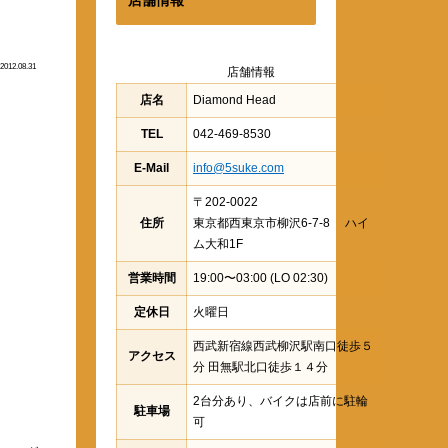
2012.08.31
店舗情報
店名
Diamond Head
TEL
042-469-8530
E-Mail
info@5suke.com
〒202-0022
住所
東京都西東京市柳沢6-7-8 ハイ
ム大和1F
営業時間
19:00〜03:00 (LO 02:30)
定休日
火曜日
西武新宿線西武柳沢駅南口徒歩５
アクセス
分 田無駅北口徒歩１４分
2台分あり、バイクは店前に駐輪
駐車場
可