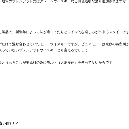
、通常のブレンデッドにはグレーンウイスキーなる無色透明な酒も追加されますが
す
た製品で。製造年によって味が違ってたりとワイン的な楽しみが出来るスタイルで
所だけで混ぜ合わせていたモルトウイスキーですが、ピュアモルトは複数の蒸留所
入っていないブレンデッドウイスキーとも言えるでしょう
はとうもろこしが主原料の為にモルト（大麦麦芽）を使ってないからです
占い館）HP