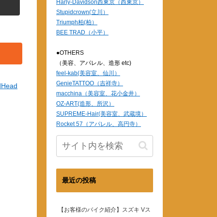
Harly-Davidson西東京（西東京）
Stupidcrown(立川）
Triumph柏(柏）
BEE TRAD（小平）
●OTHERS
（美容、アパレル、造形 etc)
feel-kab(美容室、仙川）
GenieTATTOO（吉祥寺）
dHead
macchina（美容室、花小金井）
OZ-ART(造形、所沢）
SUPREME-Hair(美容室、武蔵境）
Rocket 57（アパレル、高円寺）
最近の投稿
【お客様のバイク紹介】スズキ Vス