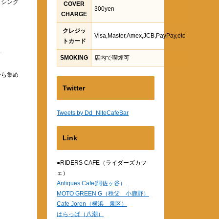
、シング
COVER
300yen
CHARGE
クレジッ
Visa,Master,Amex,JCB,PayPay,etc
トカード
す
SMOKING
店内で喫煙可
から集め
Twitter
Tweets by Dd_NiteCafeBar
Link
●RIDERS CAFE（ライダーズカフ
ェ）
Antiques Cafe(阿佐ヶ谷）
MOTO GREEN G（秩父 小鹿野）
Cafe Joren（横浜 泉区）
はらっぱ（八潮）