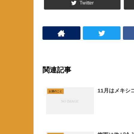
ま
い
Twitter
す
ウ
)
ィ
ン
ド
ウ
で
開
き
ま
す
)
関連記事
11月はメキ
お酒のこと