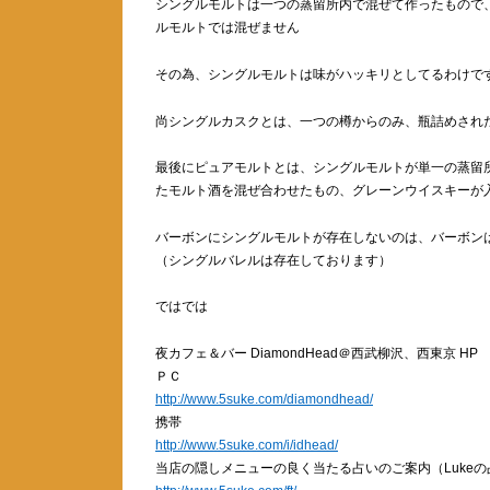
シングルモルトは一つの蒸留所内で混ぜて作ったもので
ルモルトでは混ぜません
その為、シングルモルトは味がハッキリとしてるわけで
尚シングルカスクとは、一つの樽からのみ、瓶詰めされ
最後にピュアモルトとは、シングルモルトが単一の蒸留
たモルト酒を混ぜ合わせたもの、グレーンウイスキーが
バーボンにシングルモルトが存在しないのは、バーボン
（シングルバレルは存在しております）
ではでは
夜カフェ＆バー DiamondHead＠西武柳沢、西東京 HP
ＰＣ
http://www.5suke.com/diamondhead/
携帯
http://www.5suke.com/i/idhead/
当店の隠しメニューの良く当たる占いのご案内（Lukeの