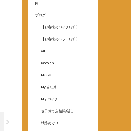
内
ブログ
【お客様のバイク紹介】
【お客様のペット紹介】
art
moto gp
MUSIC
My 自転車
Mｙバイク
低予算で店舗開業記
城跡めぐり