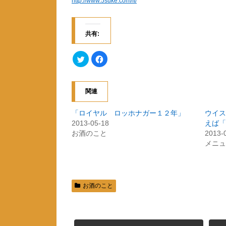
http://www.5suke.com/ft/
共有:
ク
F
リ
a
ッ
c
ク
e
し
b
て
o
関連
T
o
w
k
i
で
t
共
「ロイヤル ロッホナガー１２年」
ウイス
t
有
2013-05-18
えば「
e
す
r
る
お酒のこと
2013-
で
に
共
は
メニュ
有
ク
(
リ
新
ッ
し
ク
い
し
ウ
て
ィ
く
お酒のこと
ン
だ
ド
さ
ウ
い
で
(
開
新
き
し