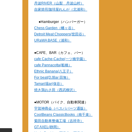
丹波RIVER（山梨 丹波山村）
自家焙煎珈琲屋れんが（北浦和）
●Hamburger（ハンバーガー）
Chess Garden（幡ヶ谷）
Detroit Meat Choppers(世田谷）
URaWA BASE（浦和）
●CAFE、BAR（カフェ、バー）
cafe Cache-Cache(一ツ橋学園）
cafe Pannacotta(船橋）
Ethnic Banana(八王子）
For beat(DJBar 田無）
Tamari場ar(保谷）
焼き鶏おさ田（西武柳沢）
●MOTOR（バイク、自動車関連）
宇賀神商会（ベスパパーツ通販）
CoolBeans ClassicBooks（南千束）
菊田自動車整備工場（吉祥寺）
GT AXEL(静岡）