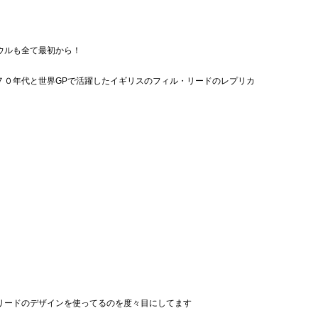
ウルも全て最初から！
７０年代と世界GPで活躍したイギリスのフィル・リードのレプリカ
リードのデザインを使ってるのを度々目にしてます