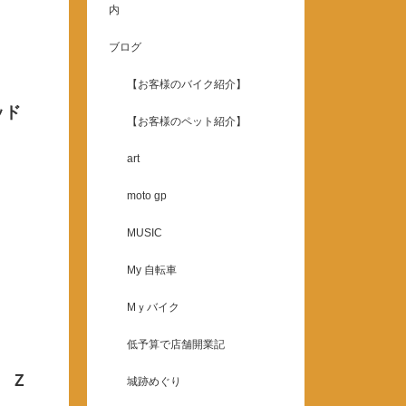
内
ブログ
【お客様のバイク紹介】
ッド
【お客様のペット紹介】
art
moto gp
MUSIC
My 自転車
Mｙバイク
低予算で店舗開業記
 Ｚ
城跡めぐり