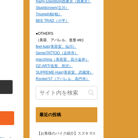
Harly-Davidson西東京（西東京）
Stupidcrown(立川）
Triumph柏(柏）
0
BEE TRAD（小平）
●OTHERS
（美容、アパレル、造形 etc)
feel-kab(美容室、仙川）
GenieTATTOO（吉祥寺）
macchina（美容室、花小金井）
OZ-ART(造形、所沢）
SUPREME-Hair(美容室、武蔵境）
Rocket 57（アパレル、高円寺）
最近の投稿
【お客様のバイク紹介】スズキ Vス