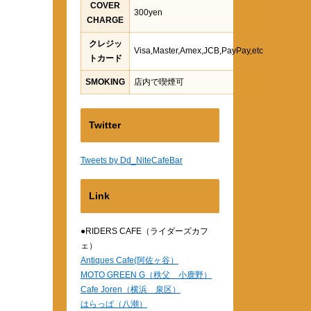
COVER
300yen
CHARGE
クレジッ
Visa,Master,Amex,JCB,PayPay,etc
トカード
SMOKING
店内で喫煙可
Twitter
Tweets by Dd_NiteCafeBar
Link
●RIDERS CAFE（ライダーズカフ
ェ）
Antiques Cafe(阿佐ヶ谷）
MOTO GREEN G（秩父 小鹿野）
Cafe Joren（横浜 泉区）
はらっぱ（八潮）