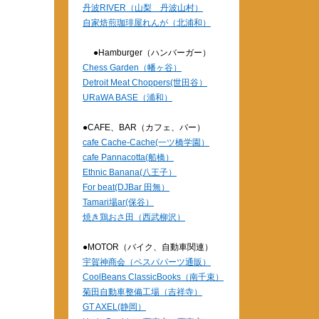
丹波RIVER（山梨 丹波山村）
自家焙煎珈琲屋れんが（北浦和）
●Hamburger（ハンバーガー）
Chess Garden（幡ヶ谷）
Detroit Meat Choppers(世田谷）
URaWA BASE（浦和）
●CAFE、BAR（カフェ、バー）
cafe Cache-Cache(一ツ橋学園）
cafe Pannacotta(船橋）
Ethnic Banana(八王子）
For beat(DJBar 田無）
Tamari場ar(保谷）
焼き鶏おさ田（西武柳沢）
●MOTOR（バイク、自動車関連）
宇賀神商会（ベスパパーツ通販）
CoolBeans ClassicBooks（南千束）
菊田自動車整備工場（吉祥寺）
GT AXEL(静岡）