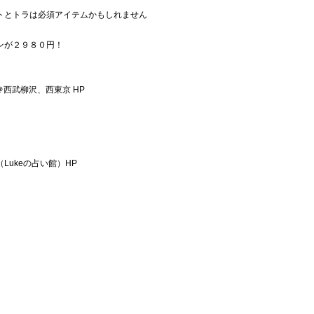
トとトラは必須アイテムかもしれません
ンが２９８０円！
＠西武柳沢、西東京 HP
ukeの占い館）HP