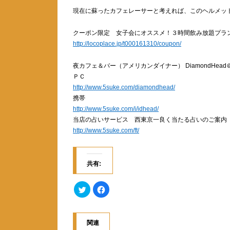
現在に蘇ったカフェレーサーと考えれば、このヘルメッ
クーポン限定 女子会にオススメ！３時間飲み放題プラ
http://locoplace.jp/t000161310/coupon/
夜カフェ＆バー（アメリカンダイナー） DiamondHead
ＰＣ
http://www.5suke.com/diamondhead/
携帯
http://www.5suke.com/i/idhead/
当店の占いサービス 西東京一良く当たる占いのご案内（L
http://www.5suke.com/ft/
共有:
ク
F
リ
a
ッ
c
ク
e
し
b
て
o
関連
T
o