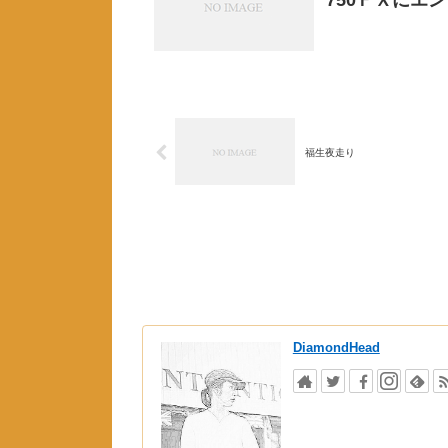
福生夜走り
DiamondHead