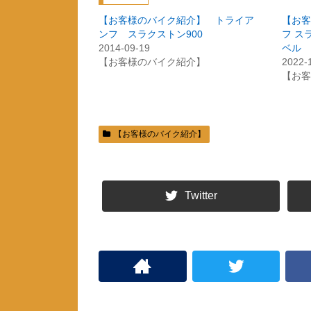
w
k
i
で
t
共
【お客様のバイク紹介】 トライア
【お客
t
有
ンフ スラクストン900
フ ス
e
す
r
る
2014-09-19
ベル
で
に
共
は
【お客様のバイク紹介】
2022-
有
ク
【お客
(
リ
新
ッ
し
ク
い
し
ウ
て
ィ
く
ン
だ
ド
さ
【お客様のバイク紹介】
ウ
い
で
(
開
新
き
し
ま
い
す
ウ
)
ィ
Twitter
ン
ド
ウ
で
開
き
ま
す
)