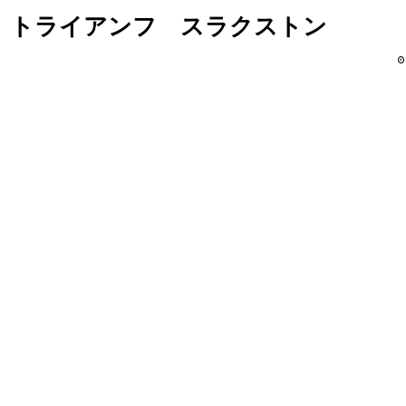
 トライアンフ スラクストン
」