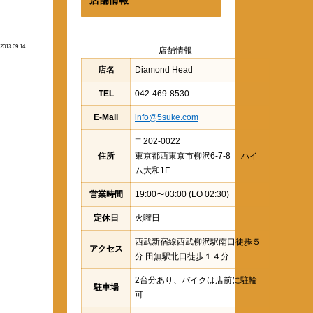
2013.09.14
店舗情報
店名
Diamond Head
TEL
042-469-8530
E-Mail
info@5suke.com
〒202-0022
住所
東京都西東京市柳沢6-7-8 ハイ
ム大和1F
営業時間
19:00〜03:00 (LO 02:30)
定休日
火曜日
西武新宿線西武柳沢駅南口徒歩５
アクセス
分 田無駅北口徒歩１４分
2台分あり、バイクは店前に駐輪
駐車場
可