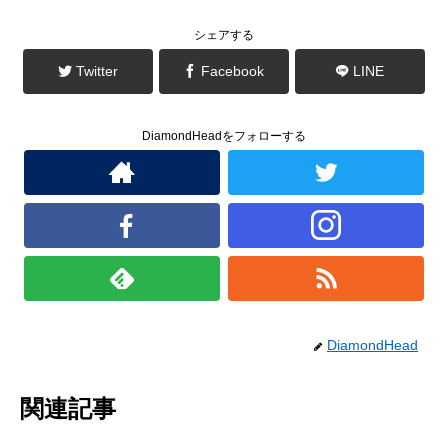
す
ウ
)
ィ
ン
シェアする
ド
ウ
で
Twitter
Facebook
LINE
開
き
ま
す
)
DiamondHeadをフォローする
DiamondHead
関連記事