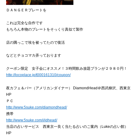
ＤＡＮＧＥＲプレートを
これは完全な自作です
もちろん本物のプレートをそっくり真似て製作
店の隅っこで埃を被ってたので復活
などとチョコマカ弄っております
クーポン限定 女子会にオススメ！３時間飲み放題プランが２９８０円！
http://locoplace.jp/t000161310/coupon/
夜カフェ＆バー（アメリカンダイナー） DiamondHead＠西武柳沢、西東京
HP
ＰＣ
http://www.5suke.com/diamondhead/
携帯
http://www.5suke.com/i/idhead/
当店の占いサービス 西東京一良く当たる占いのご案内（Lukeの占い館）
HP