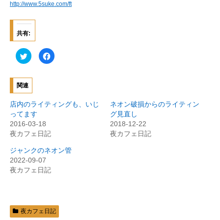
http://www.5suke.com/ft
共有:
ク
F
リ
a
ッ
c
ク
e
し
b
て
o
関連
T
o
w
k
i
で
店内のライティングも、いじ
ネオン破損からのライティン
t
共
t
有
ってます
グ見直し
e
す
2016-03-18
2018-12-22
r
る
で
に
夜カフェ日記
夜カフェ日記
共
は
有
ク
(
リ
ジャンクのネオン管
新
ッ
2022-09-07
し
ク
い
し
夜カフェ日記
ウ
て
ィ
く
ン
だ
ド
さ
ウ
い
で
(
開
新
夜カフェ日記
き
し
ま
い