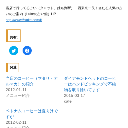
当店で行ってる占い（タロット、姓名判断） 西東京一良く当たる人気の占
いのご案内（Lukeの占い館）HP
http://www.5suke.com/ft
共有:
ク
F
リ
a
ッ
c
ク
e
し
b
て
o
関連
T
o
w
k
i
で
当店のコーヒー（マタリ・ア
ダイアモンドヘッドのコーヒ
t
共
t
有
ルマカ）の紹介
ーはハンドピッキングで不純
e
す
2012-01-11
物を取り除いてます
r
る
で
に
メニュー紹介
2015-03-17
共
は
有
ク
cafe
(
リ
新
ッ
ベトナムコーヒーは夏向けで
し
ク
い
し
すが
ウ
て
ィ
く
2012-02-11
ン
だ