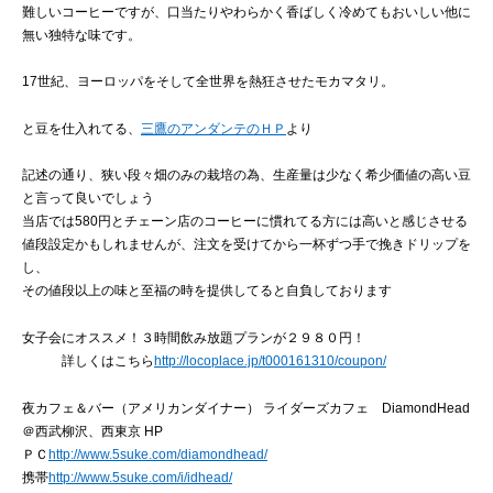
難しいコーヒーですが、口当たりやわらかく香ばしく冷めてもおいしい他に
無い独特な味です。
17世紀、ヨーロッパをそして全世界を熱狂させたモカマタリ。
と豆を仕入れてる、
三鷹のアンダンテのＨＰ
より
記述の通り、狭い段々畑のみの栽培の為、生産量は少なく希少価値の高い豆
と言って良いでしょう
当店では580円とチェーン店のコーヒーに慣れてる方には高いと感じさせる
値段設定かもしれませんが、注文を受けてから一杯ずつ手で挽きドリップを
し、
その値段以上の味と至福の時を提供してると自負しております
女子会にオススメ！３時間飲み放題プランが２９８０円！
詳しくはこちら
http://locoplace.jp/t000161310/coupon/
夜カフェ＆バー（アメリカンダイナー） ライダーズカフェ DiamondHead
＠西武柳沢、西東京 HP
ＰＣ
http://www.5suke.com/diamondhead/
携帯
http://www.5suke.com/i/idhead/