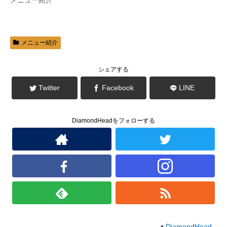
メニュー紹介
ド
さ
ウ
い
で
(
開
新
き
し
ま
い
す
ウ
)
ィ
メニュー紹介
ン
ド
ウ
で
シェアする
開
き
ま
Twitter
Facebook
LINE
す
)
DiamondHeadをフォローする
DiamondHead