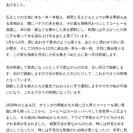
あげました。
石まじりの土地に木を一本一本植え、熱帯と言えどもヒョウが降る季節もあ
る高地ゆえ、隣にバナナの木を植え、その葉を屋根代わりにしてコーヒーを
保護し、木の枝・葉などを燃やした灰を肥料にし、乾期には干上がった川床
に穴を掘って水を汲み上げ水をあたえ育てています。
1月から4月、雨にあわせて香水のような香りを、あたりに漂わせて白い花
が開き、そして10月から12月に成る赤い実を一粒一粒、大切に摘み取りま
す。この実を地面を丹念に小石を敷きつめた上に並べ天日乾燥します。
充分乾燥して黒色になったところで昔ながらの方法、古い石臼で脱穀しま
す。石臼で脱穀しますので豆が割れたり欠けたりして、これがマタリの特徴
となっています。
脱穀した豆を婦人たちが庭先でおおらかに手で選別しますので大小粒が不揃
いになり、これもマタリの特徴になっています。
1628年のとある日、オランダの商船がモカ港に立ち寄りコーヒーを買い母
国に持ち帰ったことから、コーヒーはヨーロッパへそして全世界へと広まり
ました。モカ港(AL Makha)からモカの、アラビア半島からアラビカのそれ
ぞれ名前が生まれました。 精製方法が昔ながらのため、時には外見がみす
ぼらしくなったり、時には不充分な乾燥のため味が悪くなったり、非常に気