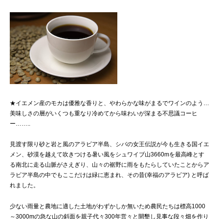
★イエメン産のモカは優雅な香りと、やわらかな味がまるでワインのよう…
美味しさの層がいくつも重なり冷めてから味わいが深まる不思議コーヒ
ー……..
見渡す限り砂と岩と風のアラビア半島、シバの女王伝説が今も生きる国イエ
メン、砂漠を越えて吹きつける暑い風をシュワイブ山3660mを最高峰とす
る南北に走る山脈がさえぎり、山々の裾野に雨をもたらしていたことからア
ラビア半島の中でもここだけは緑に恵まれ、その昔(幸福のアラビア) と呼ば
れました。
少ない雨量と農地に適した土地がわずかしか無いため農民たちは標高1000
～3000mの急な山の斜面を親子代々300年営々と開墾し見事な段々畑を作り