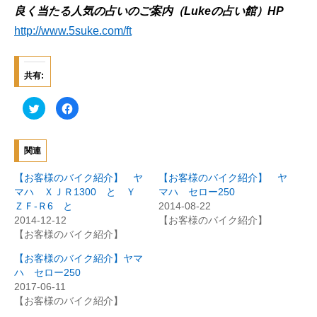
良く当たる人気の占いのご案内（Lukeの占い館）HP
http://www.5suke.com/ft
共有:
ク
F
リ
a
ッ
c
ク
e
し
b
て
o
関連
T
o
w
k
i
で
【お客様のバイク紹介】 ヤ
【お客様のバイク紹介】 ヤ
t
共
t
有
マハ ＸＪＲ1300 と Ｙ
マハ セロー250
e
す
ＺＦ-Ｒ6 と
2014-08-22
r
る
で
に
2014-12-12
【お客様のバイク紹介】
共
は
有
ク
【お客様のバイク紹介】
(
リ
新
ッ
【お客様のバイク紹介】ヤマ
し
ク
い
し
ハ セロー250
ウ
て
ィ
く
2017-06-11
ン
だ
【お客様のバイク紹介】
ド
さ
ウ
い