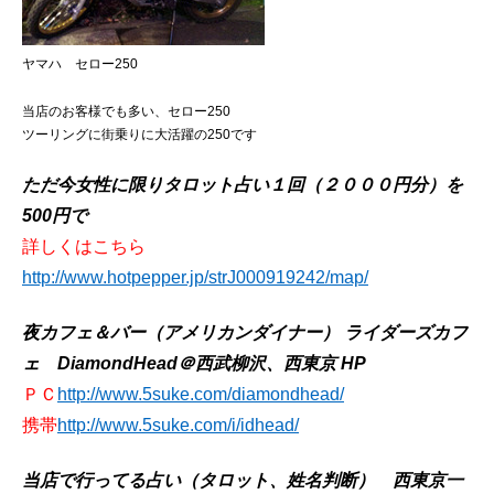
ヤマハ セロー250
当店のお客様でも多い、セロー250
ツーリングに街乗りに大活躍の250です
ただ今女性に限りタロット占い１回（２０００円分）を
500円で
詳しくはこちら
http://www.hotpepper.jp/strJ000919242/map/
夜カフェ＆バー（アメリカンダイナー） ライダーズカフ
ェ DiamondHead＠西武柳沢、西東京 HP
ＰＣ
http://www.5suke.com/diamondhead/
携帯
http://www.5suke.com/i/idhead/
当店で行ってる占い（タロット、姓名判断） 西東京一