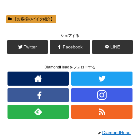
で
(
開
新
き
し
ま
い
す
ウ
)
ィ
【お客様のバイク紹介】
ン
ド
ウ
で
シェアする
開
き
ま
Twitter
Facebook
LINE
す
)
DiamondHeadをフォローする
DiamondHead