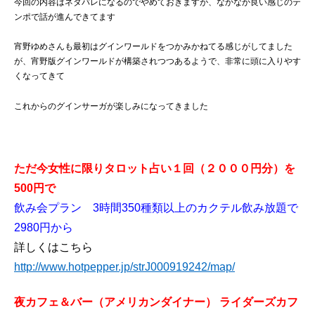
今回の内容はネタバレになるのでやめておきますが、なかなか良い感じのテ
ンポで話が進んできてます
宵野ゆめさんも最初はグインワールドをつかみかねてる感じがしてました
が、宵野版グインワールドが構築されつつあるようで、非常に頭に入りやす
くなってきて
これからのグインサーガが楽しみになってきました
ただ今女性に限りタロット占い１回（２０００円分）を
500円で
飲み会プラン 3時間350種類以上のカクテル飲み放題で
2980円から
詳しくはこちら
http://www.hotpepper.jp/strJ000919242/map/
夜カフェ＆バー（アメリカンダイナー） ライダーズカフ