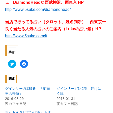
ェ DiamondHead＠西武柳沢、西東京 HP
http://www.5suke.com/diamondhead/
当店で行ってる占い（タロット、姓名判断） 西東京一
良く当たる人気の占いのご案内（Lukeの占い館）HP
http://www.5suke.com/ft
共有:
ク
F
リ
a
ッ
c
ク
e
し
b
て
o
関連
T
o
w
k
i
で
グインサーガ139巻 「豹頭
グインサーガ142巻 翔けゆ
t
共
t
有
王の来訪」
く風
e
す
2016-08-29
2018-01-31
r
る
で
に
夜カフェ日記
夜カフェ日記
共
は
有
ク
(
リ
ホットイタリアンはホットオ