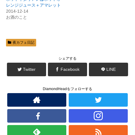
新
ッ
レンジジュース＋アマレット
し
ク
い
し
2014-12-14
ウ
て
ィ
く
お酒のこと
ン
だ
ド
さ
ウ
い
で
(
開
新
き
し
ま
い
夜カフェ日記
す
ウ
)
ィ
ン
ド
シェアする
ウ
で
開
Twitter
Facebook
LINE
き
ま
す
)
DiamondHeadをフォローする