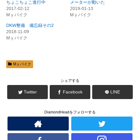
t
有
ちょこちょこ進行中
メーターが動いた
e
す
2017-02-12
2019-01-13
r
る
で
に
Mｙバイク
Mｙバイク
共
は
有
ク
(
リ
DKW整備 備忘録その2
新
ッ
2018-11-09
し
ク
い
し
Mｙバイク
ウ
て
ィ
く
ン
だ
ド
さ
ウ
い
で
(
開
新
Mｙバイク
き
し
ま
い
す
ウ
)
ィ
ン
シェアする
ド
ウ
で
Twitter
Facebook
LINE
開
き
ま
す
)
DiamondHeadをフォローする