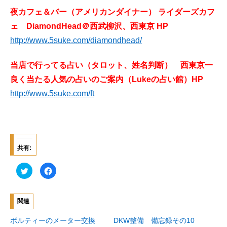
夜カフェ＆バー（アメリカンダイナー） ライダーズカフ
ェ DiamondHead＠西武柳沢、西東京 HP
http://www.5suke.com/diamondhead/
当店で行ってる占い（タロット、姓名判断） 西東京一
良く当たる人気の占いのご案内（Lukeの占い館）HP
http://www.5suke.com/ft
共有:
ク
F
リ
a
ッ
c
ク
e
し
b
て
o
関連
T
o
w
k
i
で
ボルティーのメーター交換
DKW整備 備忘録その10
t
共