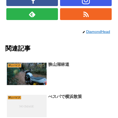
DiamondHead
関連記事
狭山湖林道
Mｙバイク
べスパで横浜散策
Mｙバイク