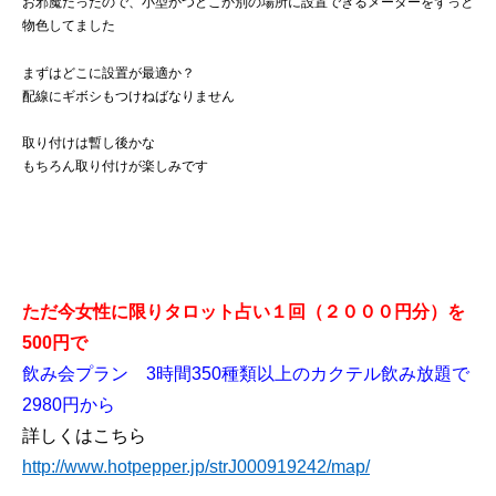
お邪魔だったので、小型かつどこか別の場所に設置できるメーターをずっと
物色してました
まずはどこに設置が最適か？
配線にギボシもつけねばなりません
取り付けは暫し後かな
もちろん取り付けが楽しみです
ただ今女性に限りタロット占い１回（２０００円分）を
500円で
飲み会プラン 3時間350種類以上のカクテル飲み放題で
2980円から
詳しくはこちら
http://www.hotpepper.jp/strJ000919242/map/