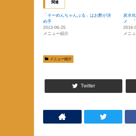
関連
T
o
w
k
i
で
t
共
「そーめんちゃんぷる」はお酢が決
炭水化
t
有
め手
メ 「
e
す
r
る
2013-06-25
2016-
で
に
共
は
メニュー紹介
メニュ
有
ク
(
リ
新
ッ
し
ク
い
し
ウ
て
ィ
く
メニュー紹介
ン
だ
ド
さ
ウ
い
で
(
開
新
き
し
ま
い
Twitter
す
ウ
)
ィ
ン
ド
ウ
で
開
き
ま
す
)