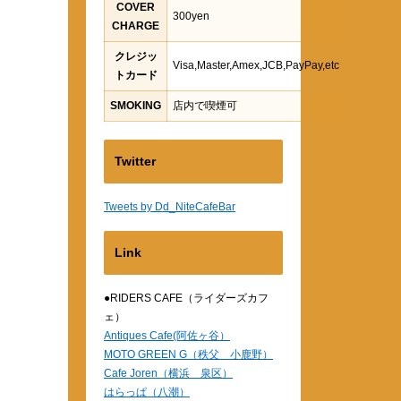
COVER
300yen
CHARGE
クレジッ
Visa,Master,Amex,JCB,PayPay,etc
トカード
SMOKING
店内で喫煙可
Twitter
Tweets by Dd_NiteCafeBar
Link
●RIDERS CAFE（ライダーズカフ
ェ）
Antiques Cafe(阿佐ヶ谷）
MOTO GREEN G（秩父 小鹿野）
Cafe Joren（横浜 泉区）
はらっぱ（八潮）