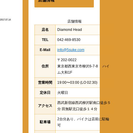
2017.07.14
店舗情報
店名
Diamond Head
TEL
042-469-8530
E-Mail
info@5suke.com
〒202-0022
住所
東京都西東京市柳沢6-7-8 ハイ
ム大和1F
営業時間
19:00〜03:00 (LO 02:30)
定休日
火曜日
西武新宿線西武柳沢駅南口徒歩５
アクセス
分 田無駅北口徒歩１４分
2台分あり、バイクは店前に駐輪
駐車場
可