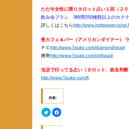
ただ今女性に限りタロット占い１回（２００
飲み会プラン 3時間350種類以上のカクテ
詳しくはこちら
http://www.hotpepper.jp/s
夜カフェ＆バー（アメリカンダイナー） ライ
ＰＣ
http://www.5suke.com/diamondhead/
携帯
http://www.5suke.com/i/idhead/
当店で行ってる占い（タロット、姓名判断
http://www.5suke.com/ft
共有:
ク
F
リ
a
ッ
c
ク
e
し
b
て
o