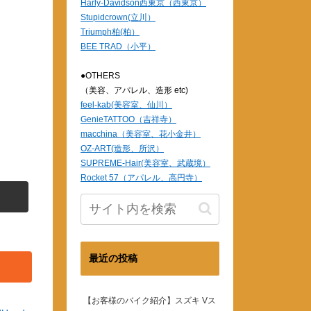
Harly-Davidson西東京（西東京）
Stupidcrown(立川）
Triumph柏(柏）
BEE TRAD（小平）
●OTHERS
（美容、アパレル、造形 etc)
feel-kab(美容室、仙川）
GenieTATTOO（吉祥寺）
macchina（美容室、花小金井）
OZ-ART(造形、所沢）
SUPREME-Hair(美容室、武蔵境）
Rocket 57（アパレル、高円寺）
最近の投稿
【お客様のバイク紹介】スズキ Vス