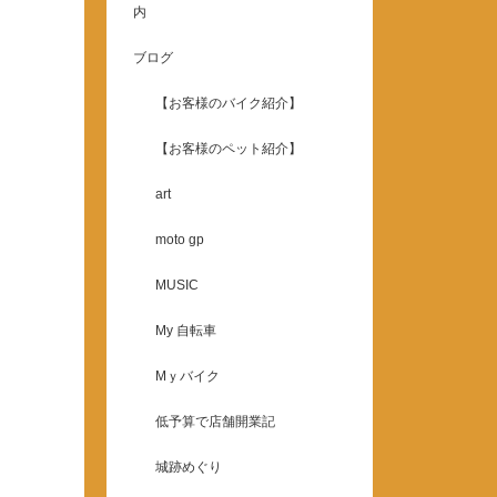
内
ブログ
【お客様のバイク紹介】
【お客様のペット紹介】
art
moto gp
MUSIC
My 自転車
Mｙバイク
低予算で店舗開業記
城跡めぐり