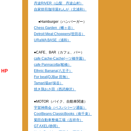
丹波RIVER（山梨 丹波山村）
自家焙煎珈琲屋れんが（北浦和）
●Hamburger（ハンバーガー）
Chess Garden（幡ヶ谷）
Detroit Meat Choppers(世田谷）
URaWA BASE（浦和）
●CAFE、BAR（カフェ、バー）
cafe Cache-Cache(一ツ橋学園）
cafe Pannacotta(船橋）
HP
Ethnic Banana(八王子）
For beat(DJBar 田無）
Tamari場ar(保谷）
焼き鶏おさ田（西武柳沢）
●MOTOR（バイク、自動車関連）
宇賀神商会（ベスパパーツ通販）
CoolBeans ClassicBooks（南千束）
菊田自動車整備工場（吉祥寺）
GT AXEL(静岡）