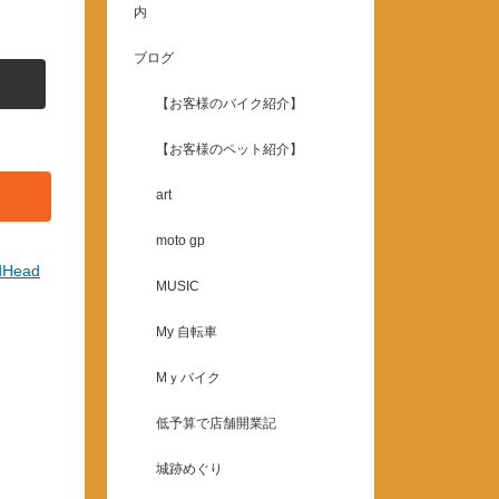
内
ブログ
【お客様のバイク紹介】
【お客様のペット紹介】
art
moto gp
dHead
MUSIC
My 自転車
Mｙバイク
低予算で店舗開業記
城跡めぐり