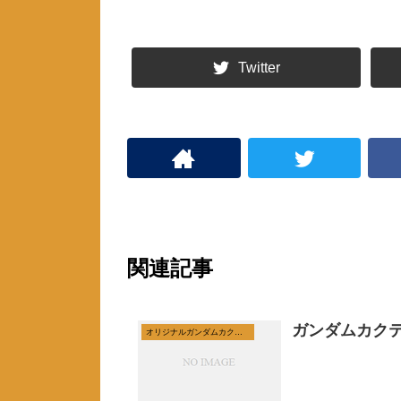
ド
さ
ウ
い
で
(
開
新
き
し
ま
い
Twitter
す
ウ
)
ィ
ン
ド
ウ
で
開
き
ま
す
)
関連記事
ガンダムカク
オリジナルガンダムカクテルの紹介