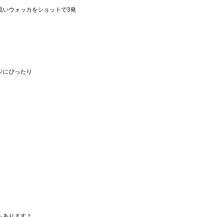
黒いウォッカをショットで3発
ジにぴったり
もありますよ