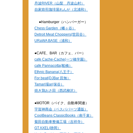
丹波RIVER（山梨 丹波山村）
自家焙煎珈琲屋れんが（北浦和）
●Hamburger（ハンバーガー）
Chess Garden（幡ヶ谷）
Detroit Meat Choppers(世田谷）
URaWA BASE（浦和）
●CAFE、BAR（カフェ、バー）
cafe Cache-Cache(一ツ橋学園）
cafe Pannacotta(船橋）
Ethnic Banana(八王子）
For beat(DJBar 田無）
Tamari場ar(保谷）
焼き鶏おさ田（西武柳沢）
●MOTOR（バイク、自動車関連）
宇賀神商会（ベスパパーツ通販）
CoolBeans ClassicBooks（南千束）
菊田自動車整備工場（吉祥寺）
GT AXEL(静岡）