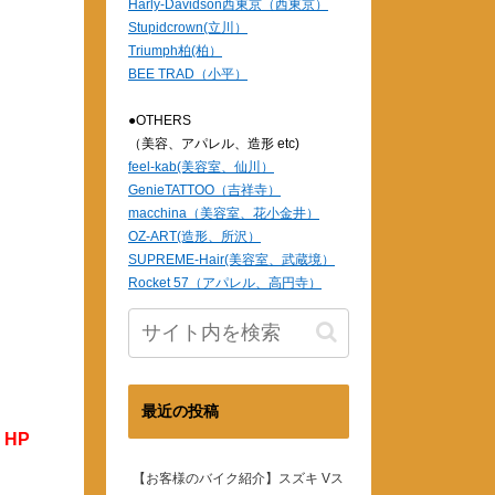
Harly-Davidson西東京（西東京）
Stupidcrown(立川）
Triumph柏(柏）
BEE TRAD（小平）
●OTHERS
（美容、アパレル、造形 etc)
feel-kab(美容室、仙川）
GenieTATTOO（吉祥寺）
macchina（美容室、花小金井）
OZ-ART(造形、所沢）
SUPREME-Hair(美容室、武蔵境）
Rocket 57（アパレル、高円寺）
最近の投稿
HP
【お客様のバイク紹介】スズキ Vス