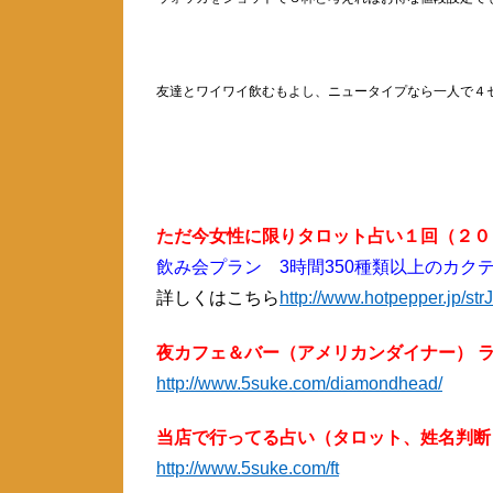
友達とワイワイ飲むもよし、ニュータイプなら一人で４
ただ今女性に限りタロット占い１回（２００
飲み会プラン 3時間350種類以上のカクテ
詳しくはこちら
http://www.hotpepper.jp/s
夜カフェ＆バー（アメリカンダイナー） ライ
http://www.5suke.com/diamondhead/
当店で行ってる占い（タロット、姓名判断
http://www.5suke.com/ft