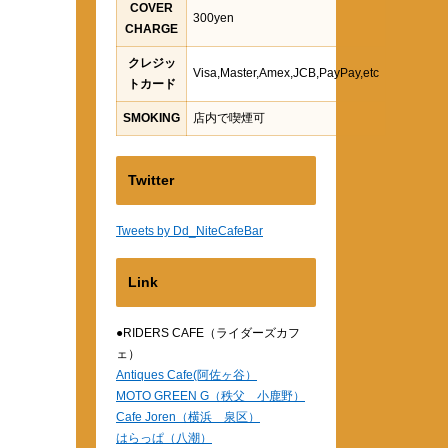
COVER
300yen
CHARGE
クレジッ
Visa,Master,Amex,JCB,PayPay,etc
トカード
SMOKING
店内で喫煙可
Twitter
Tweets by Dd_NiteCafeBar
Link
●RIDERS CAFE（ライダーズカフ
ェ）
Antiques Cafe(阿佐ヶ谷）
MOTO GREEN G（秩父 小鹿野）
Cafe Joren（横浜 泉区）
はらっぱ（八潮）