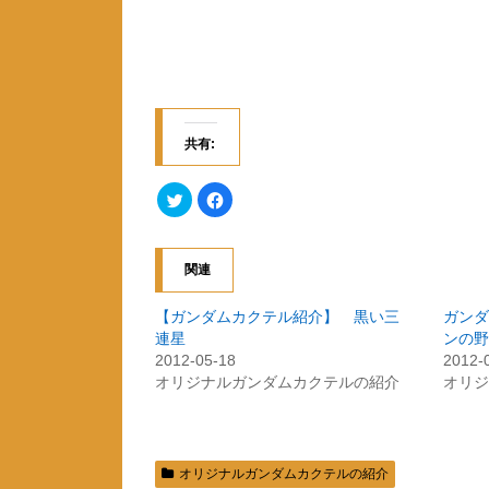
共有:
ク
F
リ
a
ッ
c
ク
e
し
b
て
o
関連
T
o
w
k
i
で
t
共
【ガンダムカクテル紹介】 黒い三
ガンダ
t
有
連星
ンの野
e
す
r
る
2012-05-18
2012-
で
に
共
は
オリジナルガンダムカクテルの紹介
オリジ
有
ク
(
リ
新
ッ
し
ク
い
し
ウ
て
ィ
く
オリジナルガンダムカクテルの紹介
ン
だ