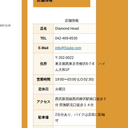
店舗情報
2017.11.23
店名
Diamond Head
TEL
042-469-8530
E-Mail
info@5suke.com
〒202-0022
住所
東京都西東京市柳沢6-7-8 ハイ
ム大和1F
営業時間
19:00〜03:00 (LO 02:30)
定休日
火曜日
西武新宿線西武柳沢駅南口徒歩５
アクセス
分 田無駅北口徒歩１４分
2台分あり、バイクは店前に駐輪
駐車場
可