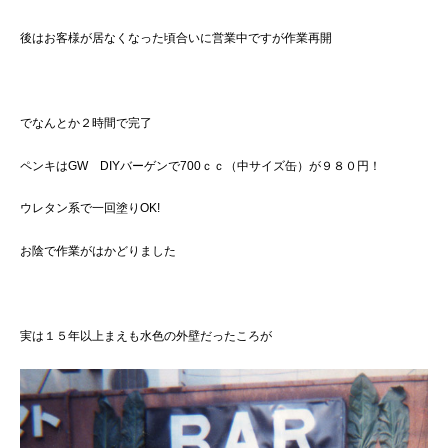
後はお客様が居なくなった頃合いに営業中ですが作業再開
でなんとか２時間で完了
ペンキはGW DIYバーゲンで700ｃｃ（中サイズ缶）が９８０円！
ウレタン系で一回塗りOK!
お陰で作業がはかどりました
実は１５年以上まえも水色の外壁だったころが