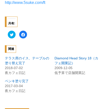
http://www.5suke.com/ft
共有:
ク
F
リ
a
ッ
c
ク
e
し
b
て
o
関連
T
o
w
k
i
で
テラス席のイス、テーブルの
Diamond Head Story 18（カ
t
共
t
有
塗り替え完了
フェ開業記）
e
す
2018-07-02
2009-12-05
r
る
で
に
夜カフェ日記
低予算で店舗開業記
共
は
有
ク
(
リ
ペンキ塗り完了
新
ッ
2017-03-04
し
ク
い
し
夜カフェ日記
ウ
て
ィ
く
ン
だ
ド
さ
ウ
い
で
(