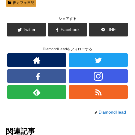
開
新
夜カフェ日記
き
し
ま
い
す
ウ
)
ィ
ン
シェアする
ド
ウ
で
Twitter
Facebook
LINE
開
き
ま
す
)
DiamondHeadをフォローする
DiamondHead
関連記事