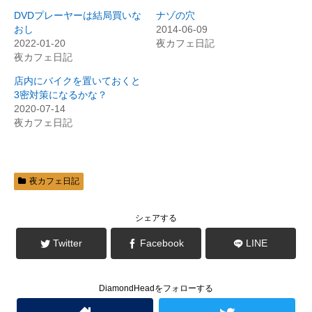
w
k
i
で
DVDプレーヤーは結局買いな
ナゾの穴
t
共
t
有
おし
2014-06-09
e
す
2022-01-20
夜カフェ日記
r
る
で
に
夜カフェ日記
共
は
有
ク
(
リ
店内にバイクを置いておくと
新
ッ
3密対策になるかな？
し
ク
い
し
2020-07-14
ウ
て
ィ
く
夜カフェ日記
ン
だ
ド
さ
ウ
い
で
(
開
新
き
し
ま
い
夜カフェ日記
す
ウ
)
ィ
ン
ド
シェアする
ウ
で
開
Twitter
Facebook
LINE
き
ま
す
)
DiamondHeadをフォローする