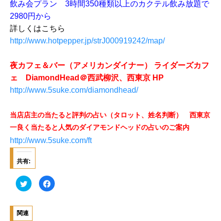
飲み会プラン 3時間350種類以上のカクテル飲み放題で
2980円から
詳しくはこちら
http://www.hotpepper.jp/strJ000919242/map/
夜カフェ＆バー（アメリカンダイナー） ライダーズカフ
ェ DiamondHead＠西武柳沢、西東京 HP
http://www.5suke.com/diamondhead/
当店店主の当たると評判の占い（タロット、姓名判断） 西東京
一良く当たると人気のダイアモンドヘッドの占いのご案内
http://www.5suke.com/ft
共有:
ク
F
リ
a
ッ
c
ク
e
し
b
て
o
関連
T
o