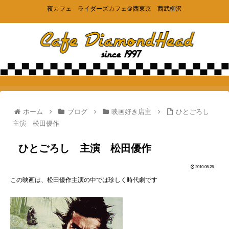
夜カフェ ライダーズカフェ＠西東京 西武柳沢
ホーム
ブログ
映画好き店主
ひとごろし
主演 松田優作
ひとごろし 主演 松田優作
2010.06.26
この映画は、松田優作主演の中では珍しく時代劇です