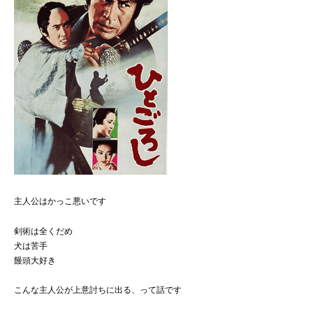
主人公はかっこ悪いです
剣術は全くだめ
犬は苦手
饅頭大好き
こんな主人公が上意討ちに出る、って話です