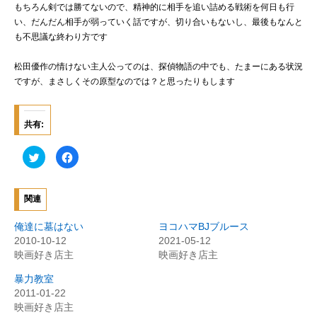
もちろん剣では勝てないので、精神的に相手を追い詰める戦術を何日も行
い、だんだん相手が弱っていく話ですが、切り合いもないし、最後もなんと
も不思議な終わり方です
松田優作の情けない主人公ってのは、探偵物語の中でも、たまーにある状況
ですが、まさしくその原型なのでは？と思ったりもします
共有:
ク
F
リ
a
ッ
c
ク
e
し
b
て
o
関連
T
o
w
k
i
で
俺達に墓はない
ヨコハマBJブルース
t
共
t
有
2010-10-12
2021-05-12
e
す
映画好き店主
映画好き店主
r
る
で
に
共
は
暴力教室
有
ク
(
リ
2011-01-22
新
ッ
映画好き店主
し
ク
い
し