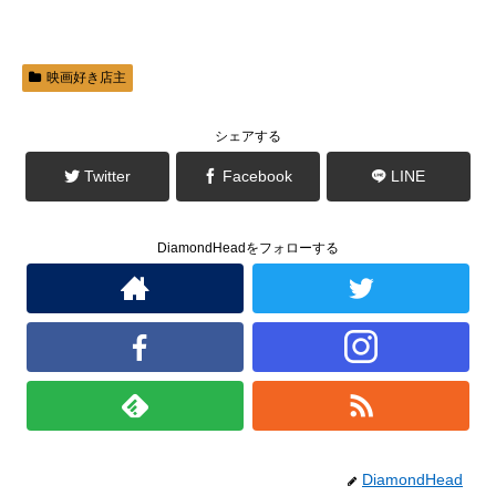
ウ
て
ィ
く
ン
だ
ド
さ
ウ
い
で
(
映画好き店主
開
新
き
し
ま
い
す
ウ
シェアする
)
ィ
ン
ド
Twitter
Facebook
LINE
ウ
で
開
き
ま
DiamondHeadをフォローする
す
)
DiamondHead