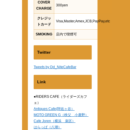
COVER
300yen
CHARGE
クレジッ
Visa,Master,Amex,JCB,PayPay,etc
トカード
SMOKING
店内で喫煙可
Twitter
Tweets by Dd_NiteCafeBar
Link
●RIDERS CAFE（ライダーズカフ
ェ）
Antiques Cafe(阿佐ヶ谷）
MOTO GREEN G（秩父 小鹿野）
Cafe Joren（横浜 泉区）
はらっぱ（八潮）