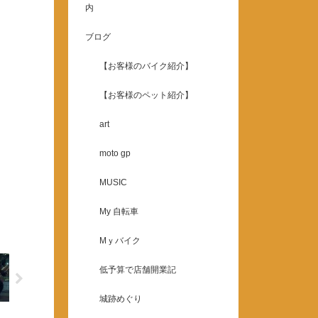
内
ブログ
【お客様のバイク紹介】
【お客様のペット紹介】
art
moto gp
MUSIC
My 自転車
Mｙバイク
低予算で店舗開業記
城跡めぐり