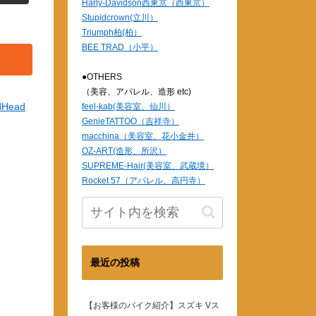
Harly-Davidson西東京（西東京）
Stupidcrown(立川）
Triumph柏(柏）
BEE TRAD（小平）
●OTHERS
（美容、アパレル、造形 etc)
dHead
feel-kab(美容室、仙川）
GenieTATTOO（吉祥寺）
macchina（美容室、花小金井）
OZ-ART(造形、所沢）
SUPREME-Hair(美容室、武蔵境）
Rocket 57（アパレル、高円寺）
最近の投稿
【お客様のバイク紹介】スズキ Vス