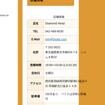
2019.07.28
店舗情報
店名
Diamond Head
TEL
042-469-8530
E-Mail
info@5suke.com
〒202-0022
住所
東京都西東京市柳沢6-7-8 ハイ
ム大和1F
営業時間
19:00〜03:00 (LO 02:30)
定休日
火曜日
西武新宿線西武柳沢駅南口徒歩５
アクセス
分 田無駅北口徒歩１４分
2台分あり、バイクは店前に駐輪
駐車場
可