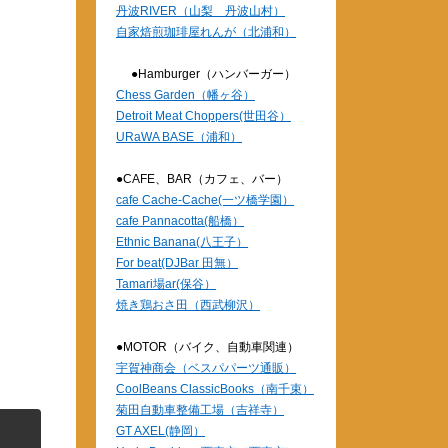
丹波RIVER（山梨 丹波山村）
自家焙煎珈琲屋れんが（北浦和）
●Hamburger（ハンバーガー）
Chess Garden（幡ヶ谷）
Detroit Meat Choppers(世田谷）
URaWA BASE（浦和）
●CAFE、BAR（カフェ、バー）
cafe Cache-Cache(一ツ橋学園）
cafe Pannacotta(船橋）
Ethnic Banana(八王子）
For beat(DJBar 田無）
Tamari場ar(保谷）
焼き鶏おさ田（西武柳沢）
●MOTOR（バイク、自動車関連）
宇賀神商会（ベスパパーツ通販）
CoolBeans ClassicBooks（南千束）
菊田自動車整備工場（吉祥寺）
GT AXEL(静岡）