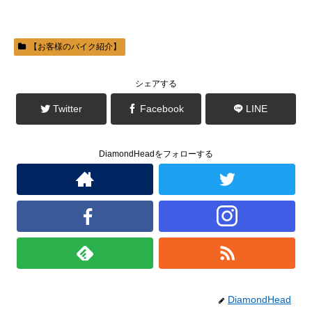
ま
い
す
ウ
)
ィ
ン
ド
ウ
【お客様のバイク紹介】
で
開
き
ま
シェアする
す
)
Twitter
Facebook
LINE
DiamondHeadをフォローする
DiamondHead