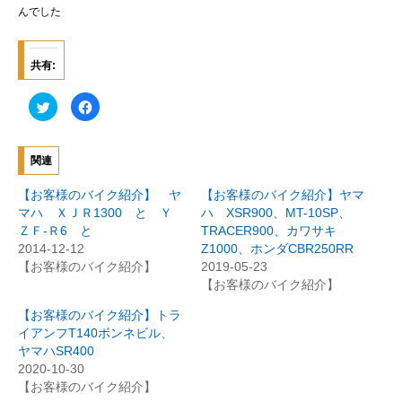
んでした
共有:
ク
F
リ
a
ッ
c
ク
e
し
b
て
o
関連
T
o
w
k
i
で
【お客様のバイク紹介】 ヤ
【お客様のバイク紹介】ヤマ
t
共
t
有
マハ ＸＪＲ1300 と Ｙ
ハ XSR900、MT-10SP、
e
す
ＺＦ-Ｒ6 と
TRACER900、カワサキ
r
る
で
に
2014-12-12
Z1000、ホンダCBR250RR
共
は
有
ク
【お客様のバイク紹介】
2019-05-23
(
リ
【お客様のバイク紹介】
新
ッ
し
ク
い
し
【お客様のバイク紹介】トラ
ウ
て
ィ
く
イアンフT140ボンネビル、
ン
だ
ヤマハSR400
ド
さ
ウ
い
2020-10-30
で
(
開
新
【お客様のバイク紹介】
き
し