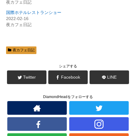
で
に
夜カフェ日記
共
は
有
ク
(
リ
国際ホテルレストランショー
新
ッ
2022-02-16
し
ク
い
し
夜カフェ日記
ウ
て
ィ
く
ン
だ
ド
さ
ウ
い
で
(
開
新
夜カフェ日記
き
し
ま
い
す
ウ
)
ィ
ン
シェアする
ド
ウ
で
Twitter
Facebook
LINE
開
き
ま
す
)
DiamondHeadをフォローする