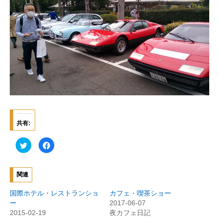
共有:
ク
F
リ
a
ッ
c
ク
e
し
b
て
o
関連
T
o
w
k
i
で
国際ホテル・レストランショ
カフェ・喫茶ショー
t
共
t
有
ー
2017-06-07
e
す
2015-02-19
夜カフェ日記
r
る