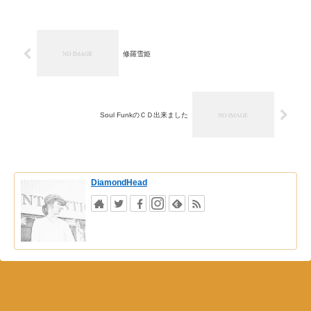
修羅雪姫
Soul FunkのＣＤ出来ました
DiamondHead