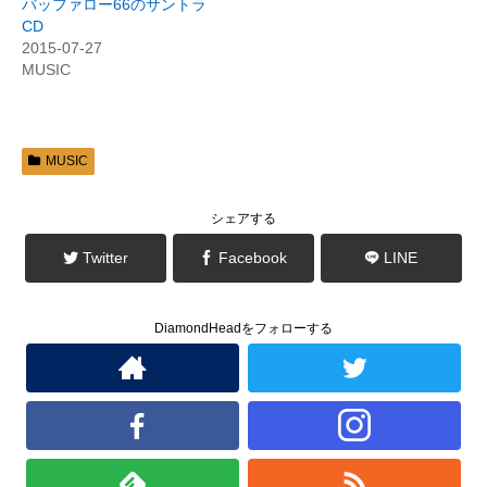
バッファロー66のサントラ
有
ク
(
リ
CD
新
ッ
2015-07-27
し
ク
い
し
MUSIC
ウ
て
ィ
く
ン
だ
ド
さ
ウ
い
で
(
開
新
MUSIC
き
し
ま
い
す
ウ
)
ィ
ン
シェアする
ド
ウ
で
Twitter
Facebook
LINE
開
き
ま
す
)
DiamondHeadをフォローする