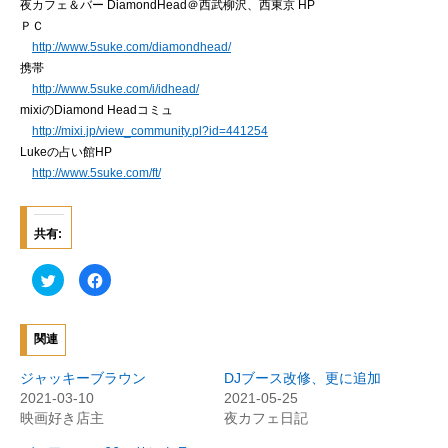
夜カフェ＆バー DiamondHead＠西武柳沢、西東京 HP
ＰＣ
http://www.5suke.com/diamondhead/
携帯
http://www.5suke.com/i/idhead/
mixiのDiamond Headコミュ
http://mixi.jp/view_community.pl?id=441254
Lukeの占い館HP
http://www.5suke.com/ft/
共有:
ク
F
リ
a
ッ
c
ク
e
し
b
て
o
関連
T
o
w
k
i
で
ジャッキーブラウン
DJブース改修、更に追加
t
共
t
有
2021-03-10
2021-05-25
e
す
映画好き店主
夜カフェ日記
r
る
で
に
共
は