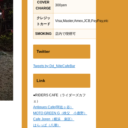
COVER
300yen
CHARGE
クレジッ
Visa,Master,Amex,JCB,PayPay,etc
トカード
SMOKING
店内で喫煙可
Twitter
Tweets by Dd_NiteCafeBar
Link
●RIDERS CAFE（ライダーズカフ
ェ）
Antiques Cafe(阿佐ヶ谷）
MOTO GREEN G（秩父 小鹿野）
Cafe Joren（横浜 泉区）
はらっぱ（八潮）