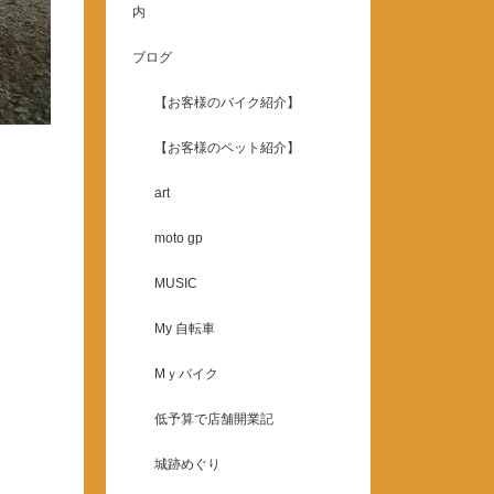
内
ブログ
【お客様のバイク紹介】
【お客様のペット紹介】
art
moto gp
MUSIC
My 自転車
Mｙバイク
低予算で店舗開業記
城跡めぐり