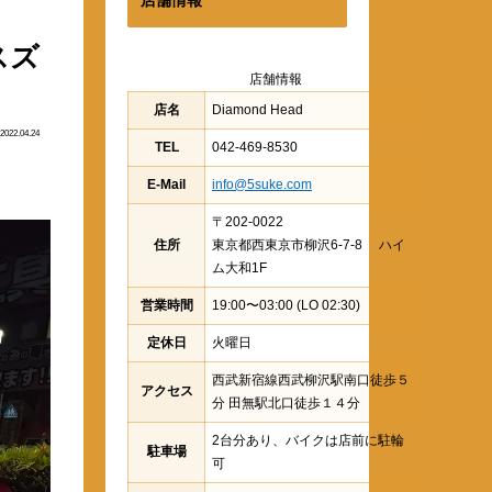
スズ
店舗情報
店名
Diamond Head
2022.04.24
TEL
042-469-8530
E-Mail
info@5suke.com
〒202-0022
住所
東京都西東京市柳沢6-7-8 ハイ
ム大和1F
営業時間
19:00〜03:00 (LO 02:30)
定休日
火曜日
西武新宿線西武柳沢駅南口徒歩５
アクセス
分 田無駅北口徒歩１４分
2台分あり、バイクは店前に駐輪
駐車場
可