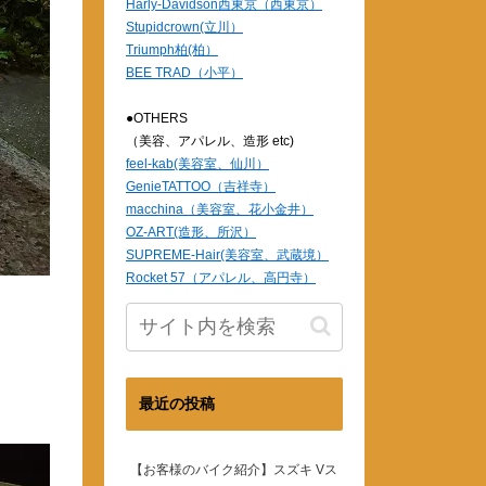
Harly-Davidson西東京（西東京）
Stupidcrown(立川）
Triumph柏(柏）
BEE TRAD（小平）
●OTHERS
（美容、アパレル、造形 etc)
feel-kab(美容室、仙川）
GenieTATTOO（吉祥寺）
macchina（美容室、花小金井）
OZ-ART(造形、所沢）
SUPREME-Hair(美容室、武蔵境）
Rocket 57（アパレル、高円寺）
最近の投稿
【お客様のバイク紹介】スズキ Vス