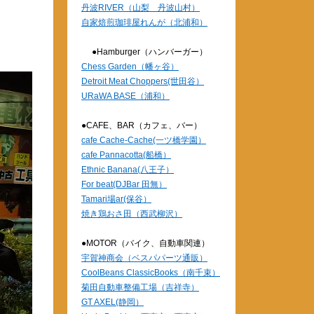
丹波RIVER（山梨 丹波山村）
自家焙煎珈琲屋れんが（北浦和）
●Hamburger（ハンバーガー）
Chess Garden（幡ヶ谷）
Detroit Meat Choppers(世田谷）
URaWA BASE（浦和）
●CAFE、BAR（カフェ、バー）
cafe Cache-Cache(一ツ橋学園）
cafe Pannacotta(船橋）
Ethnic Banana(八王子）
For beat(DJBar 田無）
Tamari場ar(保谷）
焼き鶏おさ田（西武柳沢）
●MOTOR（バイク、自動車関連）
宇賀神商会（ベスパパーツ通販）
CoolBeans ClassicBooks（南千束）
菊田自動車整備工場（吉祥寺）
GT AXEL(静岡）