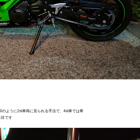
のように2st車両に見られる手法で、4st車では希
注目です