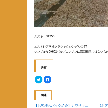
スズキ ST250
エストレア同様クラシックシングルのST
シンプルなOHC2バルブエンジンは高回転型ではないも
共有:
ク
F
リ
a
ッ
c
ク
e
し
b
て
o
関連
T
o
w
k
i
で
t
共
【お客様のバイク紹介】カワサキニ
【お客
t
有