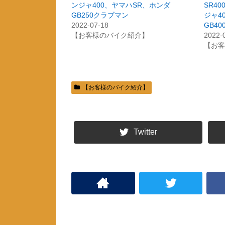
ンジャ400、ヤマハSR、ホンダ
SR4
e
す
r
る
GB250クラブマン
ジャ4
で
に
共
は
2022-07-18
GB40
有
ク
【お客様のバイク紹介】
2022-
(
リ
新
ッ
【お客
し
ク
い
し
ウ
て
ィ
く
ン
だ
ド
さ
ウ
い
【お客様のバイク紹介】
で
(
開
新
き
し
ま
い
す
ウ
)
ィ
ン
Twitter
ド
ウ
で
開
き
ま
す
)