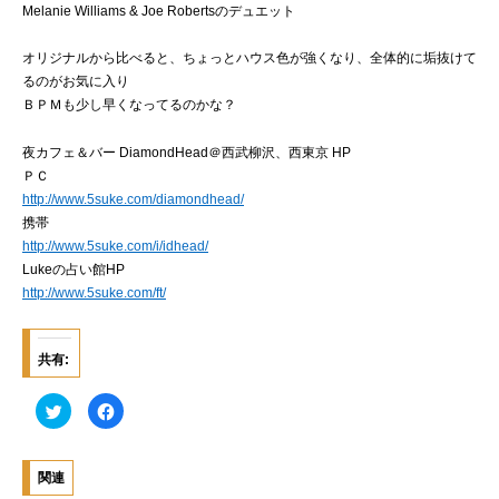
Melanie Williams & Joe Robertsのデュエット
オリジナルから比べると、ちょっとハウス色が強くなり、全体的に垢抜けて
るのがお気に入り
ＢＰＭも少し早くなってるのかな？
夜カフェ＆バー DiamondHead＠西武柳沢、西東京 HP
ＰＣ
http://www.5suke.com/diamondhead/
携帯
http://www.5suke.com/i/idhead/
Lukeの占い館HP
http://www.5suke.com/ft/
共有:
ク
F
リ
a
ッ
c
ク
e
し
b
て
o
関連
T
o