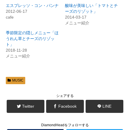
w
k
i
で
エスプレッソ・コン・パンナ
酸味が美味しい「トマトとチ
t
共
t
有
2012-06-17
ーズのリゾット」
e
す
cafe
2014-03-17
r
る
で
に
メニュー紹介
共
は
有
ク
(
リ
季節限定の隠しメニュー「ほ
新
ッ
うれん草とチーズのリゾッ
し
ク
い
し
ト」
ウ
て
ィ
く
2018-11-28
ン
だ
メニュー紹介
ド
さ
ウ
い
で
(
開
新
き
し
ま
い
す
ウ
)
ィ
MUSIC
ン
ド
ウ
で
シェアする
開
き
ま
Twitter
Facebook
LINE
す
)
DiamondHeadをフォローする