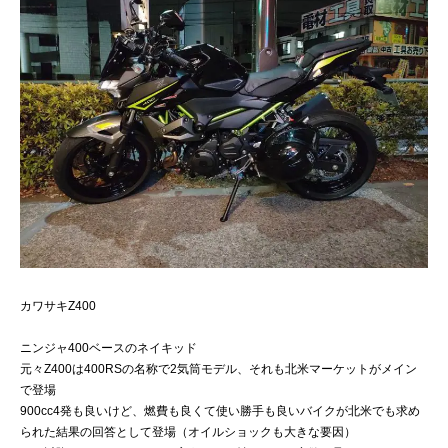
カワサキZ400
ニンジャ400ベースのネイキッド
元々Z400は400RSの名称で2気筒モデル、それも北米マーケットがメイン
で登場
900cc4発も良いけど、燃費も良くて使い勝手も良いバイクが北米でも求め
られた結果の回答として登場（オイルショックも大きな要因）