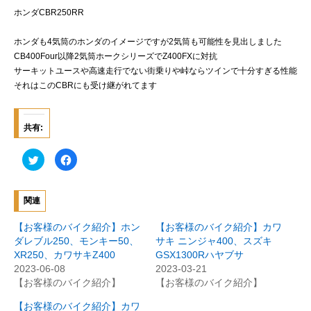
ホンダCBR250RR
ホンダも4気筒のホンダのイメージですが2気筒も可能性を見出しました
CB400Four以降2気筒ホークシリーズでZ400FXに対抗
サーキットユースや高速走行でない街乗りや峠ならツインで十分すぎる性能
それはこのCBRにも受け継がれてます
共有:
ク
F
リ
a
ッ
c
ク
e
し
b
て
o
関連
T
o
w
k
i
で
【お客様のバイク紹介】ホン
【お客様のバイク紹介】カワ
t
共
t
有
ダレブル250、モンキー50、
サキ ニンジャ400、スズキ
e
す
XR250、カワサキZ400
GSX1300Rハヤブサ
r
る
で
に
2023-06-08
2023-03-21
共
は
有
ク
【お客様のバイク紹介】
【お客様のバイク紹介】
(
リ
新
ッ
【お客様のバイク紹介】カワ
し
ク