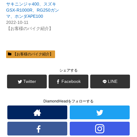
い
し
サキニンジャ400、スズキ
ウ
て
ィ
く
GSX-R1000R、RG250ガン
ン
だ
マ、ホンダAPE100
ド
さ
ウ
い
2022-10-11
で
(
開
新
【お客様のバイク紹介】
き
し
ま
い
す
ウ
)
ィ
ン
ド
ウ
【お客様のバイク紹介】
で
開
き
ま
シェアする
す
)
Twitter
Facebook
LINE
DiamondHeadをフォローする