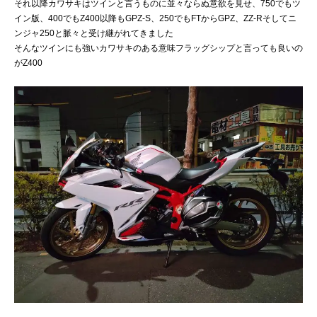
それ以降カワサキはツインと言うものに並々ならぬ意欲を見せ、750でもツ
イン版、400でもZ400以降もGPZ-S、250でもFTからGPZ、ZZ-Rそしてニ
ンジャ250と脈々と受け継がれてきました
そんなツインにも強いカワサキのある意味フラッグシップと言っても良いの
がZ400