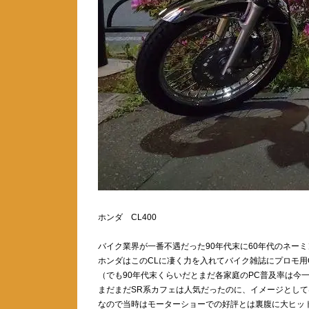
ホンダ CL400
バイク業界が一番不遇だった90年代末に60年代のネーミ
ホンダはこのCLに凄く力を入れてバイク雑誌にプロモ用
（でも90年代末くらいだとまだ各家庭のPC普及率は今
まだまだSR系カフェは人気だったのに、イメージとし
なので当時はモーターショーでの好評とは裏腹に大ヒッ