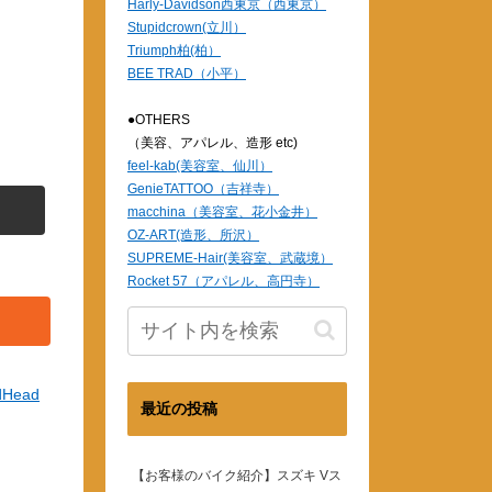
Harly-Davidson西東京（西東京）
Stupidcrown(立川）
Triumph柏(柏）
BEE TRAD（小平）
●OTHERS
（美容、アパレル、造形 etc)
feel-kab(美容室、仙川）
GenieTATTOO（吉祥寺）
macchina（美容室、花小金井）
OZ-ART(造形、所沢）
SUPREME-Hair(美容室、武蔵境）
Rocket 57（アパレル、高円寺）
dHead
最近の投稿
【お客様のバイク紹介】スズキ Vス