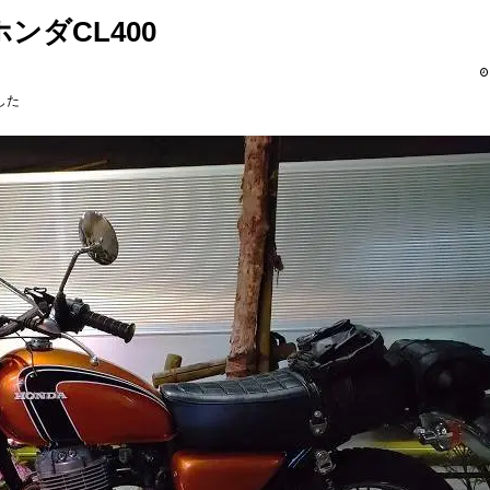
ンダCL400
した