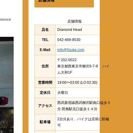
2023.04.20
店舗情報
店名
Diamond Head
TEL
042-469-8530
E-Mail
info@5suke.com
〒202-0022
住所
東京都西東京市柳沢6-7-8 ハイ
ム大和1F
営業時間
19:00〜03:00 (LO 02:30)
定休日
火曜日
西武新宿線西武柳沢駅南口徒歩５
アクセス
分 田無駅北口徒歩１４分
2台分あり、バイクは店前に駐輪
駐車場
可