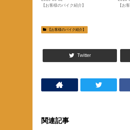
で
に
共
は
【お客様のバイク紹介】
【お客
有
ク
(
リ
新
ッ
し
ク
い
し
ウ
て
ィ
く
【お客様のバイク紹介】
ン
だ
ド
さ
ウ
い
で
(
開
新
き
し
ま
い
Twitter
す
ウ
)
ィ
ン
ド
ウ
で
開
き
ま
す
)
関連記事