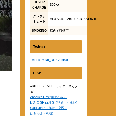
COVER
300yen
CHARGE
クレジッ
Visa,Master,Amex,JCB,PayPay,etc
トカード
SMOKING
店内で喫煙可
Twitter
Tweets by Dd_NiteCafeBar
Link
●RIDERS CAFE（ライダーズカフ
ェ）
Antiques Cafe(阿佐ヶ谷）
MOTO GREEN G（秩父 小鹿野）
Cafe Joren（横浜 泉区）
はらっぱ（八潮）