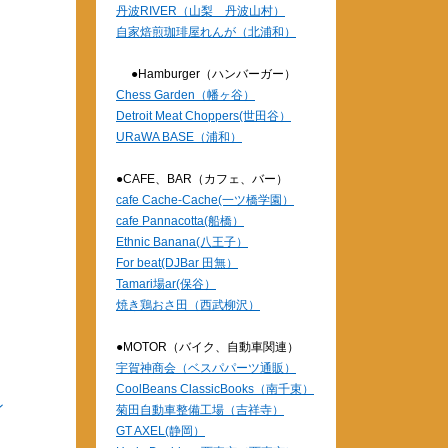
丹波RIVER（山梨 丹波山村）
自家焙煎珈琲屋れんが（北浦和）
●Hamburger（ハンバーガー）
Chess Garden（幡ヶ谷）
Detroit Meat Choppers(世田谷）
URaWA BASE（浦和）
●CAFE、BAR（カフェ、バー）
cafe Cache-Cache(一ツ橋学園）
cafe Pannacotta(船橋）
Ethnic Banana(八王子）
For beat(DJBar 田無）
Tamari場ar(保谷）
焼き鶏おさ田（西武柳沢）
●MOTOR（バイク、自動車関連）
宇賀神商会（ベスパパーツ通販）
CoolBeans ClassicBooks（南千束）
ン
菊田自動車整備工場（吉祥寺）
GT AXEL(静岡）