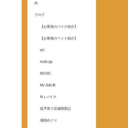
内
ブログ
【お客様のバイク紹介】
【お客様のペット紹介】
art
moto gp
MUSIC
My 自転車
Mｙバイク
低予算で店舗開業記
城跡めぐり