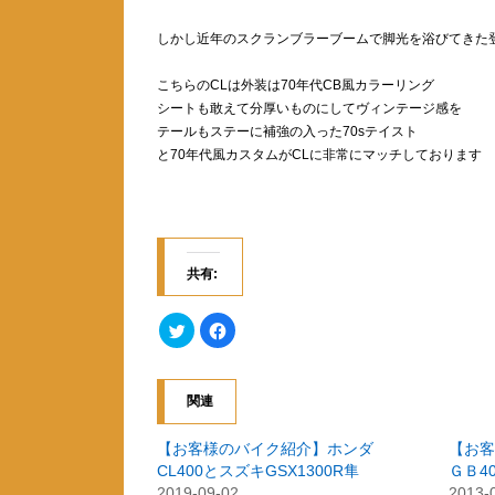
しかし近年のスクランブラーブームで脚光を浴びてきた
こちらのCLは外装は70年代CB風カラーリング
シートも敢えて分厚いものにしてヴィンテージ感を
テールもステーに補強の入った70sテイスト
と70年代風カスタムがCLに非常にマッチしております
共有:
ク
F
リ
a
ッ
c
ク
e
し
b
て
o
関連
T
o
w
k
i
で
t
共
【お客様のバイク紹介】ホンダ
【お
t
有
CL400とスズキGSX1300R隼
ＧＢ4
e
す
r
る
2019-09-02
2013-