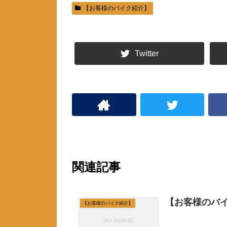
ン
だ
ド
さ
【お客様のバイク紹介】
ウ
い
で
(
開
新
き
し
ま
い
す
ウ
)
ィ
Twitter
ン
ド
ウ
で
開
き
ま
す
)
関連記事
【お客様のバイ
【お客様のバイク紹介】