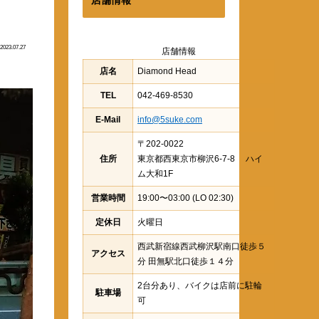
2023.07.27
店舗情報
店名
Diamond Head
TEL
042-469-8530
E-Mail
info@5suke.com
〒202-0022
住所
東京都西東京市柳沢6-7-8 ハイ
ム大和1F
営業時間
19:00〜03:00 (LO 02:30)
定休日
火曜日
西武新宿線西武柳沢駅南口徒歩５
アクセス
分 田無駅北口徒歩１４分
2台分あり、バイクは店前に駐輪
駐車場
可