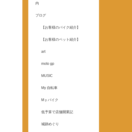
内
ブログ
【お客様のバイク紹介】
【お客様のペット紹介】
art
moto gp
MUSIC
My 自転車
Mｙバイク
低予算で店舗開業記
城跡めぐり