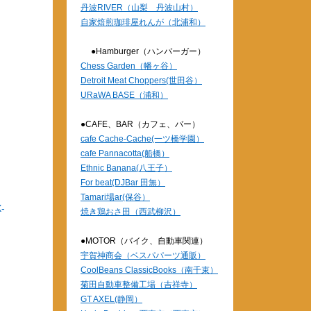
丹波RIVER（山梨 丹波山村）
自家焙煎珈琲屋れんが（北浦和）
●Hamburger（ハンバーガー）
Chess Garden（幡ヶ谷）
Detroit Meat Choppers(世田谷）
URaWA BASE（浦和）
●CAFE、BAR（カフェ、バー）
cafe Cache-Cache(一ツ橋学園）
cafe Pannacotta(船橋）
Ethnic Banana(八王子）
For beat(DJBar 田無）
Tamari場ar(保谷）
-
焼き鶏おさ田（西武柳沢）
、
●MOTOR（バイク、自動車関連）
宇賀神商会（ベスパパーツ通販）
CoolBeans ClassicBooks（南千束）
菊田自動車整備工場（吉祥寺）
GT AXEL(静岡）