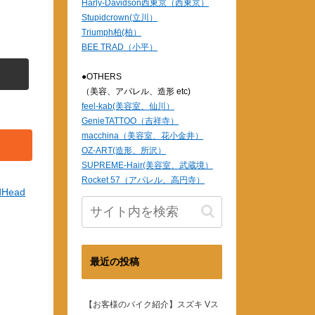
Harly-Davidson西東京（西東京）
Stupidcrown(立川）
Triumph柏(柏）
BEE TRAD（小平）
●OTHERS
（美容、アパレル、造形 etc)
feel-kab(美容室、仙川）
GenieTATTOO（吉祥寺）
macchina（美容室、花小金井）
OZ-ART(造形、所沢）
SUPREME-Hair(美容室、武蔵境）
Rocket 57（アパレル、高円寺）
dHead
最近の投稿
【お客様のバイク紹介】スズキ Vス