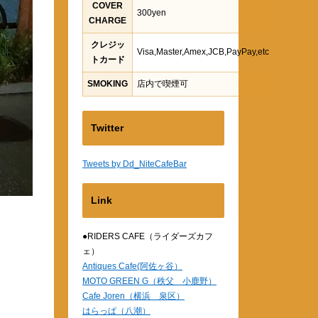
COVER
300yen
CHARGE
クレジッ
Visa,Master,Amex,JCB,PayPay,etc
トカード
SMOKING
店内で喫煙可
Twitter
Tweets by Dd_NiteCafeBar
Link
●RIDERS CAFE（ライダーズカフ
ェ）
Antiques Cafe(阿佐ヶ谷）
MOTO GREEN G（秩父 小鹿野）
Cafe Joren（横浜 泉区）
はらっぱ（八潮）