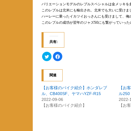
バリエーションモデルのレブルスペシャルは金メッキを
このレブルは北米にも輸出され、北米でも大いに受けま
ハーレーに乗ったイカツイおっさんにも受けまして、俺
このレブルの成功が翌年のジャズ50にも繋がっていった
共有:
ク
F
リ
a
ッ
c
ク
e
し
b
て
o
関連
T
o
w
k
i
で
t
共
【お客様のバイク紹介】ホンダレブ
【お客
t
有
ル、CB400SF、ヤマハYZF-R15
ル250
e
す
r
る
2022-09-06
2022-
で
に
共
は
【お客様のバイク紹介】
【お客
有
ク
(
リ
新
ッ
し
ク
い
し
ウ
て
ィ
く