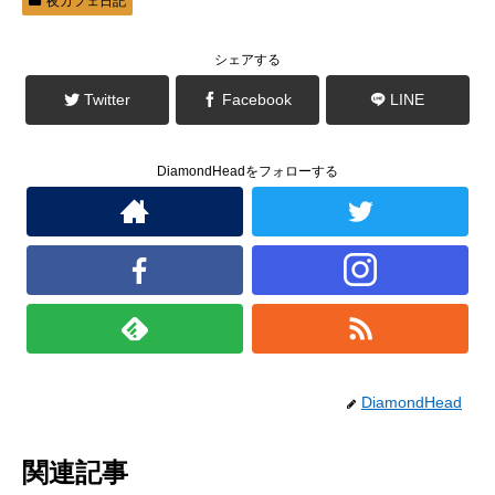
夜カフェ日記
す
ウ
)
ィ
ン
ド
シェアする
ウ
で
開
Twitter
Facebook
LINE
き
ま
す
)
DiamondHeadをフォローする
DiamondHead
関連記事