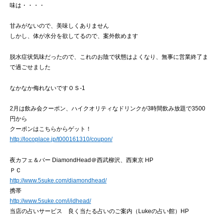
味は・・・・
甘みがないので、美味しくありません
しかし、体が水分を欲してるので、案外飲めます
脱水症状気味だったので、これのお陰で状態はよくなり、無事に営業終了ま
で過ごせました
なかなか侮れないですＯＳ-1
2月は飲み会クーポン、ハイクオリティなドリンクが3時間飲み放題で3500
円から
クーポンはこちらからゲット！
http://locoplace.jp/t000161310/coupon/
夜カフェ＆バー DiamondHead＠西武柳沢、西東京 HP
ＰＣ
http://www.5suke.com/diamondhead/
携帯
http://www.5suke.com/i/idhead/
当店の占いサービス 良く当たる占いのご案内（Lukeの占い館）HP