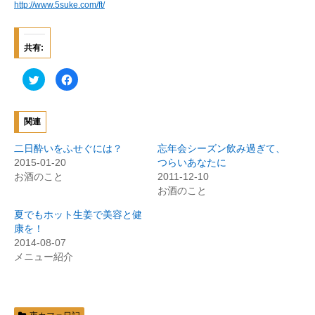
http://www.5suke.com/ft/
共有:
ク
F
リ
a
ッ
c
ク
e
し
b
て
o
関連
T
o
w
k
i
で
二日酔いをふせぐには？
忘年会シーズン飲み過ぎて、
t
共
t
有
2015-01-20
つらいあなたに
e
す
お酒のこと
2011-12-10
r
る
で
に
お酒のこと
共
は
有
ク
(
リ
夏でもホット生姜で美容と健
新
ッ
康を！
し
ク
い
し
2014-08-07
ウ
て
ィ
く
メニュー紹介
ン
だ
ド
さ
ウ
い
で
(
開
新
き
し
ま
い