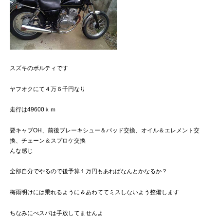
スズキのボルティです
ヤフオクにて４万６千円なり
走行は49600ｋｍ
要キャブOH、前後ブレーキシュー＆パッド交換、オイル＆エレメント交
換、チェーン＆スプロケ交換
んな感じ
全部自分でやるので後予算１万円もあればなんとかなるか？
梅雨明けには乗れるように＆あわててミスしないよう整備します
ちなみにべスパは手放してませんよ