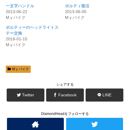
w
k
i
で
一文字ハンドル
ボルティ復活
t
共
t
有
2013-06-22
2013-06-05
e
す
Mｙバイク
Mｙバイク
r
る
で
に
共
は
ボルティーのヘッドライトス
有
ク
(
リ
テー交換
新
ッ
2018-01-15
し
ク
い
し
Mｙバイク
ウ
て
ィ
く
ン
だ
ド
さ
ウ
い
で
(
開
新
Mｙバイク
き
し
ま
い
す
ウ
)
ィ
ン
シェアする
ド
ウ
で
Twitter
Facebook
LINE
開
き
ま
す
)
DiamondHeadをフォローする