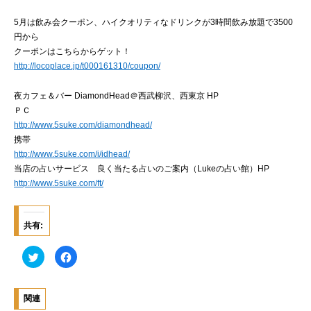
5月は飲み会クーポン、ハイクオリティなドリンクが3時間飲み放題で3500
円から
クーポンはこちらからゲット！
http://locoplace.jp/t000161310/coupon/
夜カフェ＆バー DiamondHead＠西武柳沢、西東京 HP
ＰＣ
http://www.5suke.com/diamondhead/
携帯
http://www.5suke.com/i/idhead/
当店の占いサービス 良く当たる占いのご案内（Lukeの占い館）HP
http://www.5suke.com/ft/
共有:
ク
F
リ
a
ッ
c
ク
e
し
b
て
o
関連
T
o