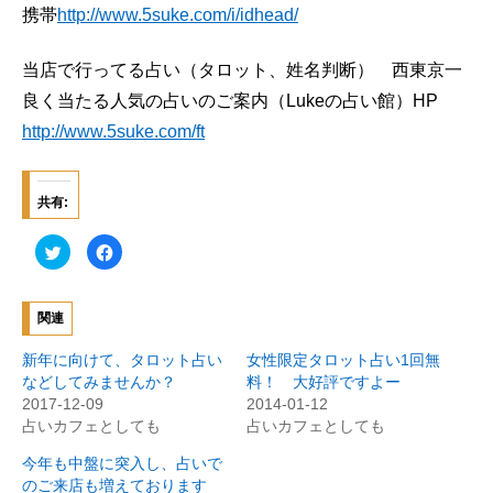
携帯
http://www.5suke.com/i/idhead/
当店で行ってる占い（タロット、姓名判断） 西東京一
良く当たる人気の占いのご案内（Lukeの占い館）HP
http://www.5suke.com/ft
共有:
ク
F
リ
a
ッ
c
ク
e
し
b
て
o
関連
T
o
w
k
i
で
新年に向けて、タロット占い
女性限定タロット占い1回無
t
共
t
有
などしてみませんか？
料！ 大好評ですよー
e
す
2017-12-09
2014-01-12
r
る
で
に
占いカフェとしても
占いカフェとしても
共
は
有
ク
(
リ
今年も中盤に突入し、占いで
新
ッ
のご来店も増えております
し
ク