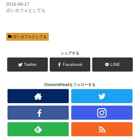
い
し
2016-06-17
ウ
て
ィ
く
占いカフェとしても
ン
だ
ド
さ
ウ
い
で
(
開
新
き
し
ま
い
占いカフェとしても
す
ウ
)
ィ
ン
ド
シェアする
ウ
で
開
Twitter
Facebook
LINE
き
ま
す
)
DiamondHeadをフォローする