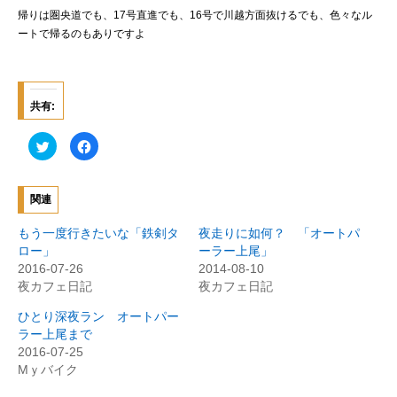
帰りは圏央道でも、17号直進でも、16号で川越方面抜けるでも、色々なル
ートで帰るのもありですよ
共有:
ク
F
リ
a
ッ
c
ク
e
し
b
て
o
関連
T
o
w
k
i
で
もう一度行きたいな「鉄剣タ
夜走りに如何？ 「オートパ
t
共
t
有
ロー」
ーラー上尾」
e
す
2016-07-26
2014-08-10
r
る
で
に
夜カフェ日記
夜カフェ日記
共
は
有
ク
(
リ
ひとり深夜ラン オートパー
新
ッ
ラー上尾まで
し
ク
い
し
2016-07-25
ウ
て
ィ
く
Mｙバイク
ン
だ
ド
さ