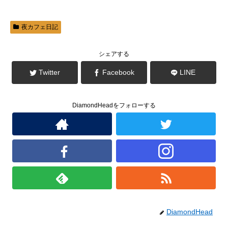
ウ
い
で
(
開
新
き
し
ま
い
夜カフェ日記
す
ウ
)
ィ
ン
ド
シェアする
ウ
で
開
Twitter
Facebook
LINE
き
ま
す
)
DiamondHeadをフォローする
DiamondHead