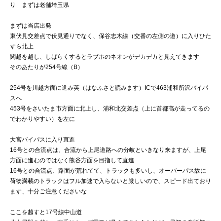
り まずは老舗埼玉県
まずは当店出発
東伏見交差点で伏見通りでなく、保谷志木線（交番の左側の道）に入りひた
すら北上
関越を越し、しばらくするとラブホのネオンがデカデカと見えてきます
そのあたりが254号線（B）
254号を川越方面に進み英（はなふさと読みます）ICで463浦和所沢バイパ
スへ
453号をさいたま市方面に北上し、浦和北交差点（上に首都高が走ってるの
でわかりやすい）を左に
大宮バイパスに入り直進
16号との合流点は、合流から上尾道路への分岐といきなり来ますが、上尾
方面に進むのではなく熊谷方面を目指して直進
16号との合流点、路面が荒れてて、トラックも多いし、オーバーパス故に
荷物満載のトラックはフル加速で入らないと厳しいので、スピード出ており
ます、十分ご注意くださいな
ここを越すと17号線中山道