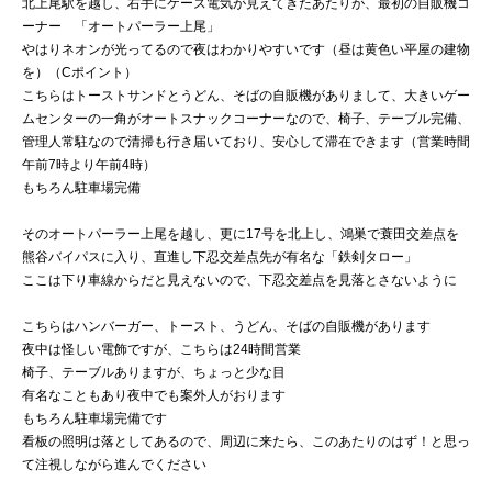
北上尾駅を越し、右手にケーズ電気が見えてきたあたりが、最初の自販機コ
ーナー 「オートパーラー上尾」
やはりネオンが光ってるので夜はわかりやすいです（昼は黄色い平屋の建物
を）（Cポイント）
こちらはトーストサンドとうどん、そばの自販機がありまして、大きいゲー
ムセンターの一角がオートスナックコーナーなので、椅子、テーブル完備、
管理人常駐なので清掃も行き届いており、安心して滞在できます（営業時間
午前7時より午前4時）
もちろん駐車場完備
そのオートパーラー上尾を越し、更に17号を北上し、鴻巣で蓑田交差点を
熊谷バイパスに入り、直進し下忍交差点先が有名な「鉄剣タロー」
ここは下り車線からだと見えないので、下忍交差点を見落とさないように
こちらはハンバーガー、トースト、うどん、そばの自販機があります
夜中は怪しい電飾ですが、こちらは24時間営業
椅子、テーブルありますが、ちょっと少な目
有名なこともあり夜中でも案外人がおります
もちろん駐車場完備です
看板の照明は落としてあるので、周辺に来たら、このあたりのはず！と思っ
て注視しながら進んでください