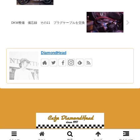
DKW整備 備忘録 その11 プラグケーブルを交換
DiamondHead
© 2018 夜カフェ ダイアモンドヘッド.