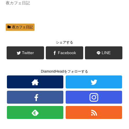
夜カフェ日記
ド
さ
ウ
い
で
(
開
新
き
し
ま
い
す
ウ
)
ィ
夜カフェ日記
ン
ド
ウ
で
シェアする
開
き
ま
Twitter
Facebook
LINE
す
)
DiamondHeadをフォローする