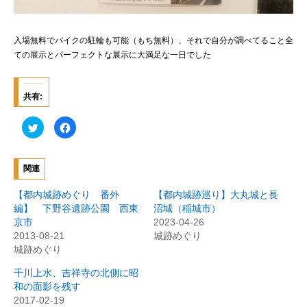
入場無料でバイクの駐輪も可能（もち無料）、それで自分が調べてること全
ての展示とパーフェクトな展示に大満足な一日でした
共有:
ク
F
リ
a
ッ
c
ク
e
し
b
て
o
関連
T
o
w
k
i
で
【都内城跡めぐり 番外
【都内城跡巡り】大丸城と長
t
共
t
有
編】 下野谷遺跡公園 西東
沼城（稲城市）
e
す
京市
2023-04-26
r
る
で
に
2013-08-21
城跡めぐり
共
は
有
ク
城跡めぐり
(
リ
新
ッ
千川上水、吉祥寺の北側に昭
し
ク
い
し
和の面影を残す
ウ
て
ィ
く
2017-02-19
ン
だ