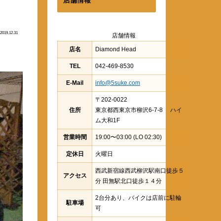
2019.12.31
店舗情報
店名
Diamond Head
TEL
042-469-8530
E-Mail
info@5suke.com
〒202-0022
住所
東京都西東京市柳沢6-7-8 ハイ
ム大和1F
営業時間
19:00〜03:00 (LO 02:30)
定休日
火曜日
西武新宿線西武柳沢駅南口徒歩５
アクセス
分 田無駅北口徒歩１４分
2台分あり、バイクは店前に駐輪
駐車場
可