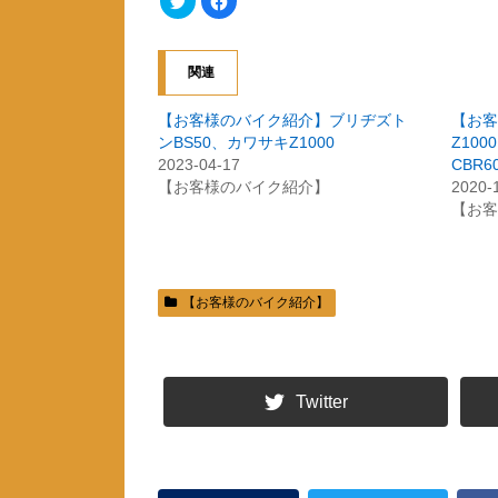
リ
a
ッ
c
ク
e
し
b
て
o
関連
T
o
w
k
i
で
t
共
【お客様のバイク紹介】ブリヂズト
【お客
t
有
ンBS50、カワサキZ1000
Z10
e
す
r
る
2023-04-17
CBR6
で
に
共
は
【お客様のバイク紹介】
2020-
有
ク
【お客
(
リ
新
ッ
し
ク
い
し
ウ
て
ィ
く
ン
だ
ド
さ
【お客様のバイク紹介】
ウ
い
で
(
開
新
き
し
ま
い
す
ウ
)
ィ
Twitter
ン
ド
ウ
で
開
き
ま