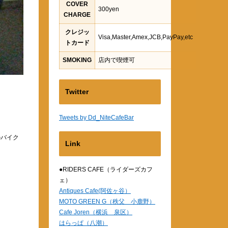
COVER
300yen
CHARGE
クレジッ
Visa,Master,Amex,JCB,PayPay,etc
トカード
SMOKING
店内で喫煙可
Twitter
Tweets by Dd_NiteCafeBar
のバイク
Link
●RIDERS CAFE（ライダーズカフ
ェ）
Antiques Cafe(阿佐ヶ谷）
MOTO GREEN G（秩父 小鹿野）
Cafe Joren（横浜 泉区）
はらっぱ（八潮）