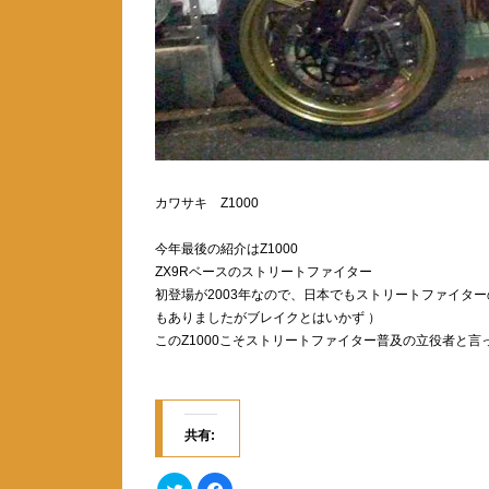
カワサキ Z1000
今年最後の紹介はZ1000
ZX9Rベースのストリートファイター
初登場が2003年なので、日本でもストリートファイターの
もありましたがブレイクとはいかず ）
このZ1000こそストリートファイター普及の立役者と言
共有:
ク
F