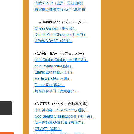
丹波RIVER（山梨 丹波山村）
自家焙煎珈琲屋れんが（北浦和）
●Hamburger（ハンバーガー）
Chess Garden（幡ヶ谷）
Detroit Meat Choppers(世田谷）
URaWA BASE（浦和）
●CAFE、BAR（カフェ、バー）
cafe Cache-Cache(一ツ橋学園）
cafe Pannacotta(船橋）
Ethnic Banana(八王子）
For beat(DJBar 田無）
Tamari場ar(保谷）
焼き鶏おさ田（西武柳沢）
●MOTOR（バイク、自動車関連）
宇賀神商会（ベスパパーツ通販）
CoolBeans ClassicBooks（南千束）
菊田自動車整備工場（吉祥寺）
GT AXEL(静岡）