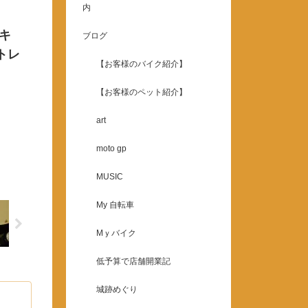
内
サキ
ブログ
トレ
【お客様のバイク紹介】
【お客様のペット紹介】
art
moto gp
MUSIC
My 自転車
Mｙバイク
低予算で店舗開業記
城跡めぐり