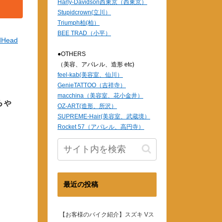
Harly-Davidson西東京（西東京）
Stupidcrown(立川）
Triumph柏(柏）
BEE TRAD（小平）
dHead
●OTHERS
（美容、アパレル、造形 etc)
feel-kab(美容室、仙川）
GenieTATTOO（吉祥寺）
macchina（美容室、花小金井）
ちゃ
OZ-ART(造形、所沢）
SUPREME-Hair(美容室、武蔵境）
Rocket 57（アパレル、高円寺）
最近の投稿
【お客様のバイク紹介】スズキ Vス