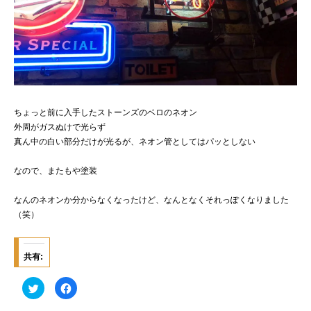
ちょっと前に入手したストーンズのベロのネオン
外周がガスぬけで光らず
真ん中の白い部分だけが光るが、ネオン管としてはパッとしない
なので、またもや塗装
なんのネオンか分からなくなったけど、なんとなくそれっぽくなりました
（笑）
共有:
ク
F
リ
a
ッ
c
ク
e