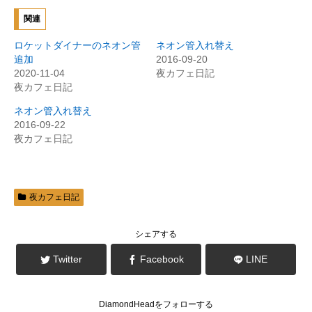
し
b
て
o
関連
T
o
w
k
i
で
ロケットダイナーのネオン管
ネオン管入れ替え
t
共
t
有
追加
2016-09-20
e
す
2020-11-04
夜カフェ日記
r
る
で
に
夜カフェ日記
共
は
有
ク
(
リ
ネオン管入れ替え
新
ッ
2016-09-22
し
ク
い
し
夜カフェ日記
ウ
て
ィ
く
ン
だ
ド
さ
ウ
い
で
(
開
新
夜カフェ日記
き
し
ま
い
す
ウ
)
ィ
ン
シェアする
ド
ウ
で
Twitter
Facebook
LINE
開
き
ま
す
)
DiamondHeadをフォローする