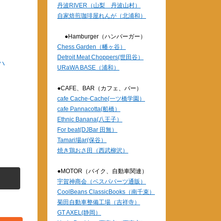
丹波RIVER（山梨 丹波山村）
自家焙煎珈琲屋れんが（北浦和）
●Hamburger（ハンバーガー）
Chess Garden（幡ヶ谷）
Detroit Meat Choppers(世田谷）
ハ
URaWA BASE（浦和）
●CAFE、BAR（カフェ、バー）
cafe Cache-Cache(一ツ橋学園）
cafe Pannacotta(船橋）
Ethnic Banana(八王子）
For beat(DJBar 田無）
Tamari場ar(保谷）
焼き鶏おさ田（西武柳沢）
●MOTOR（バイク、自動車関連）
宇賀神商会（ベスパパーツ通販）
CoolBeans ClassicBooks（南千束）
菊田自動車整備工場（吉祥寺）
GT AXEL(静岡）