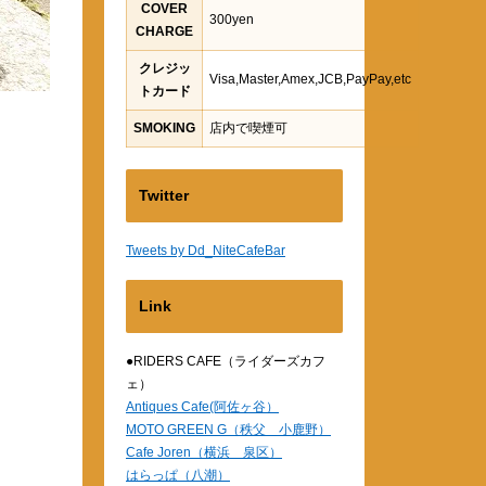
COVER
300yen
CHARGE
クレジッ
Visa,Master,Amex,JCB,PayPay,etc
トカード
SMOKING
店内で喫煙可
Twitter
Tweets by Dd_NiteCafeBar
Link
●RIDERS CAFE（ライダーズカフ
ェ）
Antiques Cafe(阿佐ヶ谷）
MOTO GREEN G（秩父 小鹿野）
Cafe Joren（横浜 泉区）
はらっぱ（八潮）