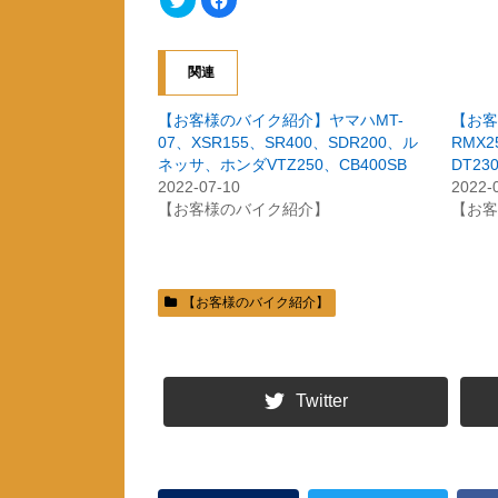
リ
a
ッ
c
ク
e
し
b
て
o
関連
T
o
w
k
i
で
t
共
【お客様のバイク紹介】ヤマハMT-
【お客
t
有
07、XSR155、SR400、SDR200、ル
RMX
e
す
r
る
ネッサ、ホンダVTZ250、CB400SB
DT2
で
に
共
は
2022-07-10
2022-
有
ク
【お客様のバイク紹介】
【お客
(
リ
新
ッ
し
ク
い
し
ウ
て
ィ
く
ン
だ
ド
さ
【お客様のバイク紹介】
ウ
い
で
(
開
新
き
し
ま
い
す
ウ
)
ィ
Twitter
ン
ド
ウ
で
開
き
ま