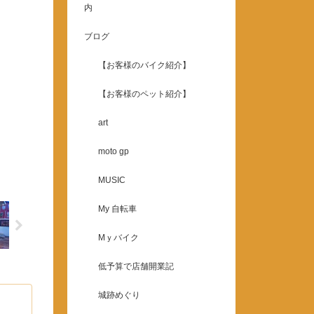
内
ブログ
【お客様のバイク紹介】
【お客様のペット紹介】
art
moto gp
MUSIC
My 自転車
Mｙバイク
低予算で店舗開業記
城跡めぐり