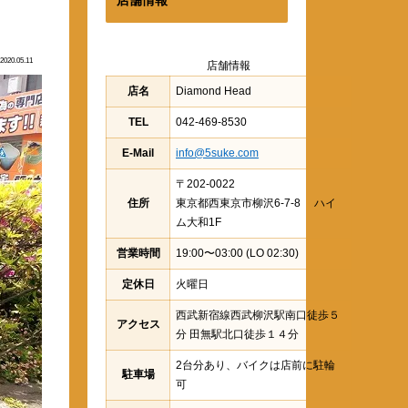
2020.05.11
店舗情報
店名
Diamond Head
TEL
042-469-8530
E-Mail
info@5suke.com
〒202-0022
住所
東京都西東京市柳沢6-7-8 ハイ
ム大和1F
営業時間
19:00〜03:00 (LO 02:30)
定休日
火曜日
西武新宿線西武柳沢駅南口徒歩５
アクセス
分 田無駅北口徒歩１４分
2台分あり、バイクは店前に駐輪
駐車場
可