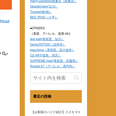
Harly-Davidson西東京（西東京）
Stupidcrown(立川）
Triumph柏(柏）
BEE TRAD（小平）
dHead
●OTHERS
（美容、アパレル、造形 etc)
feel-kab(美容室、仙川）
GenieTATTOO（吉祥寺）
macchina（美容室、花小金井）
バレ
OZ-ART(造形、所沢）
SUPREME-Hair(美容室、武蔵境）
Rocket 57（アパレル、高円寺）
最近の投稿
【お客様のバイク紹介】スズキ Vス