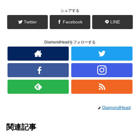
き
し
ま
い
す
ウ
シェアする
)
ィ
ン
ド
Twitter
Facebook
LINE
ウ
で
開
き
ま
DiamondHeadをフォローする
す
)
DiamondHead
関連記事