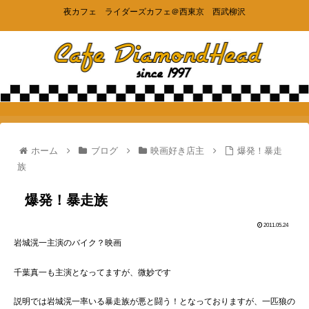
夜カフェ ライダーズカフェ＠西東京 西武柳沢
ホーム
ブログ
映画好き店主
爆発！暴走
族
爆発！暴走族
2011.05.24
岩城滉一主演のバイク？映画
千葉真一も主演となってますが、微妙です
説明では岩城滉一率いる暴走族が悪と闘う！となっておりますが、一匹狼の