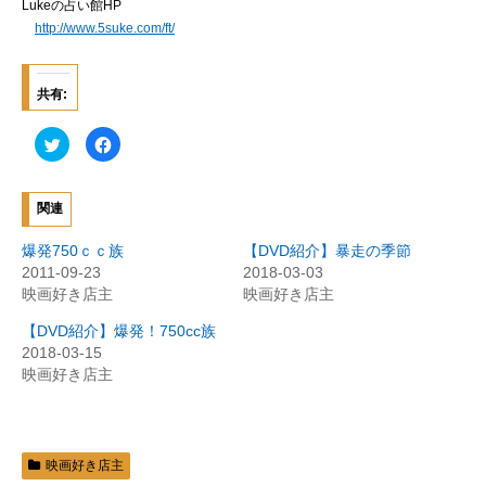
Lukeの占い館HP
http://www.5suke.com/ft/
共有:
ク
F
リ
a
ッ
c
ク
e
し
b
て
o
関連
T
o
w
k
i
で
爆発750ｃｃ族
【DVD紹介】暴走の季節
t
共
t
有
2011-09-23
2018-03-03
e
す
映画好き店主
映画好き店主
r
る
で
に
共
は
【DVD紹介】爆発！750cc族
有
ク
(
リ
2018-03-15
新
ッ
映画好き店主
し
ク
い
し
ウ
て
ィ
く
ン
だ
ド
さ
ウ
い
で
(
映画好き店主
開
新