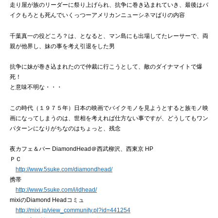
走り屋が族のリーダーに祭り上げられ、抗争に巻き込まれていき、最後はバ
イクもろとも死んでいくっつーアメリカンニューシネマばりの内容
千葉真一の役どころ？は、となると、マン島にも出場してたレーサーで、両
親が他界し、妹の事を考え引退をした男
抗争に妹が巻き込まれたので仲裁に行こうとして、敵のダイナマイトで爆
死！
と意味不明な・・・
この時代（１９７５年）日本の映画でバイクモノを見ようとすると族モノ映
画になってしまうのは、世相を考えれば仕方ない事ですが、どうしてもワン
パターンになりがちなのはちょっと、残念
夜カフェ＆バー DiamondHead＠西武柳沢、西東京 HP
ＰＣ
http://www.5suke.com/diamondhead/
携帯
http://www.5suke.com/i/idhead/
mixiのDiamond Headコミュ
http://mixi.jp/view_community.pl?id=441254