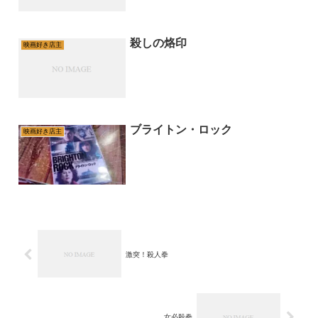
殺しの烙印
映画好き店主
ブライトン・ロック
映画好き店主
激突！殺人拳
女必殺拳