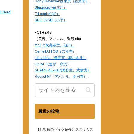
Harly-Davidson西東京（西東京）
Stupidcrown(立川）
dHead
Triumph柏(柏）
BEE TRAD（小平）
●OTHERS
（美容、アパレル、造形 etc)
feel-kab(美容室、仙川）
GenieTATTOO（吉祥寺）
macchina（美容室、花小金井）
OZ-ART(造形、所沢）
SUPREME-Hair(美容室、武蔵境）
Rocket 57（アパレル、高円寺）
最近の投稿
【お客様のバイク紹介】スズキ Vス