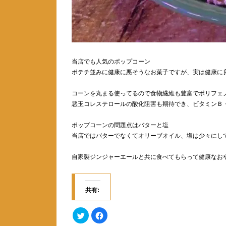
当店でも人気のポップコーン
ポテチ並みに健康に悪そうなお菓子ですが、実は健康に
コーンを丸まる使ってるので食物繊維も豊富でポリフェ
悪玉コレステロールの酸化阻害も期待でき、ビタミンＢ
ポップコーンの問題点はバターと塩
当店ではバターでなくてオリーブオイル、塩は少々にし
自家製ジンジャーエールと共に食べてもらって健康なお
共有:
ク
F
リ
a
ッ
c