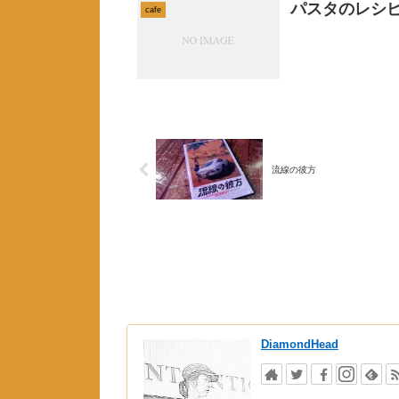
パスタのレシ
cafe
流線の彼方
DiamondHead