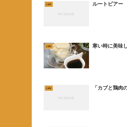
ルートビアー
cafe
寒い時に美味
cafe
「カブと鶏肉
cafe