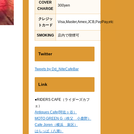
COVER
300yen
CHARGE
クレジッ
Visa,Master,Amex,JCB,PayPay,etc
トカード
SMOKING
店内で喫煙可
Twitter
Tweets by Dd_NiteCafeBar
Link
●RIDERS CAFE（ライダーズカフ
ェ）
Antiques Cafe(阿佐ヶ谷）
MOTO GREEN G（秩父 小鹿野）
Cafe Joren（横浜 泉区）
はらっぱ（八潮）