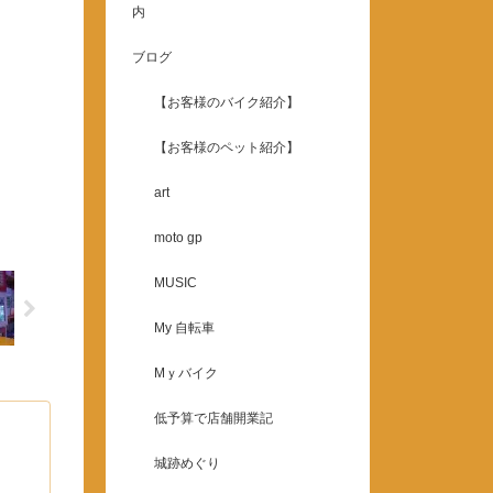
内
ブログ
【お客様のバイク紹介】
【お客様のペット紹介】
art
moto gp
MUSIC
My 自転車
Mｙバイク
低予算で店舗開業記
城跡めぐり