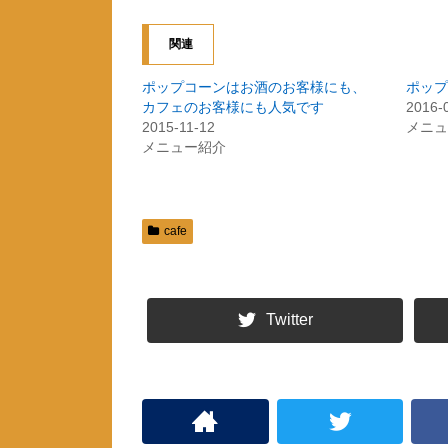
ク
e
し
b
て
o
関連
T
o
w
k
i
で
t
共
ポップコーンはお酒のお客様にも、
ポップ
t
有
カフェのお客様にも人気です
2016-
e
す
r
る
2015-11-12
メニュ
で
に
共
は
メニュー紹介
有
ク
(
リ
新
ッ
し
ク
い
し
ウ
て
ィ
く
cafe
ン
だ
ド
さ
ウ
い
で
(
開
新
き
し
ま
い
Twitter
す
ウ
)
ィ
ン
ド
ウ
で
開
き
ま
す
)