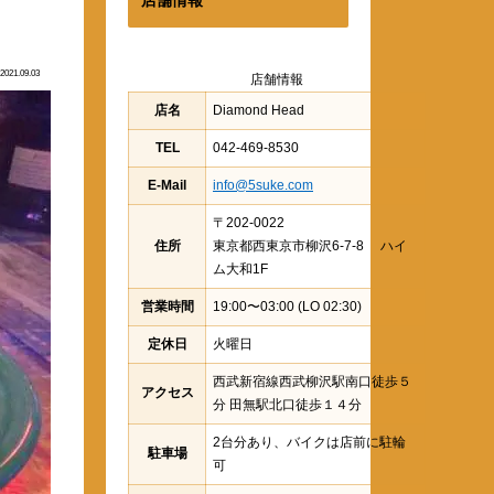
2021.09.03
店舗情報
店名
Diamond Head
TEL
042-469-8530
E-Mail
info@5suke.com
〒202-0022
住所
東京都西東京市柳沢6-7-8 ハイ
ム大和1F
営業時間
19:00〜03:00 (LO 02:30)
定休日
火曜日
西武新宿線西武柳沢駅南口徒歩５
アクセス
分 田無駅北口徒歩１４分
2台分あり、バイクは店前に駐輪
駐車場
可