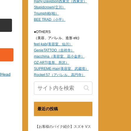
Harly-Davidson西東京（西東京）
Stupidcrown(立川）
Triumph柏(柏）
BEE TRAD（小平）
●OTHERS
（美容、アパレル、造形 etc)
feel-kab(美容室、仙川）
GenieTATTOO（吉祥寺）
macchina（美容室、花小金井）
OZ-ART(造形、所沢）
SUPREME-Hair(美容室、武蔵境）
dHead
Rocket 57（アパレル、高円寺）
最近の投稿
【お客様のバイク紹介】スズキ Vス