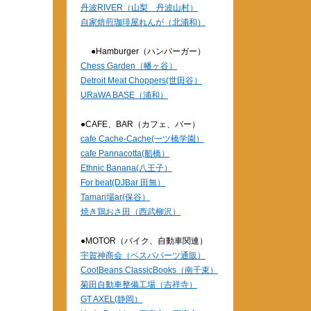
丹波RIVER（山梨 丹波山村）
自家焙煎珈琲屋れんが（北浦和）
●Hamburger（ハンバーガー）
Chess Garden（幡ヶ谷）
Detroit Meat Choppers(世田谷）
URaWA BASE（浦和）
●CAFE、BAR（カフェ、バー）
cafe Cache-Cache(一ツ橋学園）
cafe Pannacotta(船橋）
Ethnic Banana(八王子）
For beat(DJBar 田無）
Tamari場ar(保谷）
焼き鶏おさ田（西武柳沢）
●MOTOR（バイク、自動車関連）
宇賀神商会（ベスパパーツ通販）
CoolBeans ClassicBooks（南千束）
菊田自動車整備工場（吉祥寺）
GT AXEL(静岡）