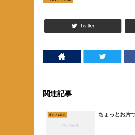
ウ
て
ィ
く
ン
だ
ド
さ
ウ
い
で
(
開
新
Twitter
き
し
ま
い
す
ウ
)
ィ
ン
ド
ウ
で
開
き
ま
す
)
関連記事
ちょっとお片
夜カフェ日記