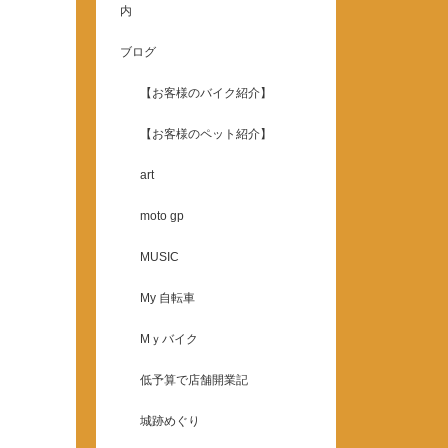
内
ブログ
【お客様のバイク紹介】
【お客様のペット紹介】
art
moto gp
MUSIC
My 自転車
Mｙバイク
低予算で店舗開業記
城跡めぐり