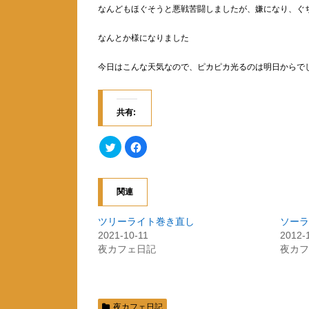
なんどもほぐそうと悪戦苦闘しましたが、嫌になり、ぐ
なんとか様になりました
今日はこんな天気なので、ピカピカ光るのは明日からで
共有:
ク
F
リ
a
ッ
c
ク
e
し
b
て
o
関連
T
o
w
k
i
で
t
共
ツリーライト巻き直し
ソーラ
t
有
2021-10-11
2012-
e
す
r
る
夜カフェ日記
夜カフ
で
に
共
は
有
ク
(
リ
新
ッ
し
ク
い
し
夜カフェ日記