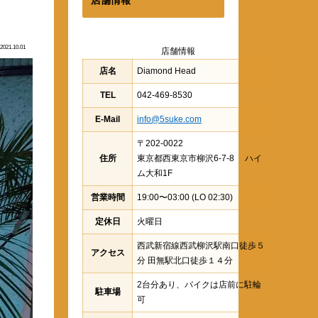
2021.10.01
店舗情報
店名
Diamond Head
TEL
042-469-8530
E-Mail
info@5suke.com
〒202-0022
住所
東京都西東京市柳沢6-7-8 ハイ
ム大和1F
営業時間
19:00〜03:00 (LO 02:30)
定休日
火曜日
西武新宿線西武柳沢駅南口徒歩５
アクセス
分 田無駅北口徒歩１４分
2台分あり、バイクは店前に駐輪
駐車場
可