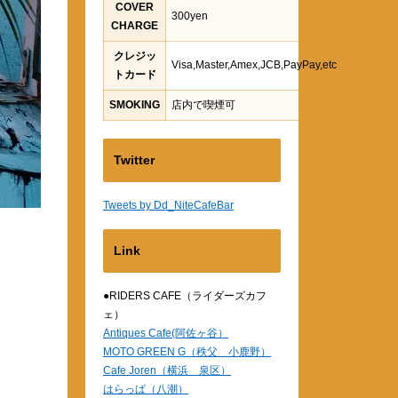
COVER
300yen
CHARGE
クレジッ
Visa,Master,Amex,JCB,PayPay,etc
トカード
SMOKING
店内で喫煙可
Twitter
Tweets by Dd_NiteCafeBar
Link
●RIDERS CAFE（ライダーズカフ
ェ）
Antiques Cafe(阿佐ヶ谷）
MOTO GREEN G（秩父 小鹿野）
Cafe Joren（横浜 泉区）
はらっぱ（八潮）