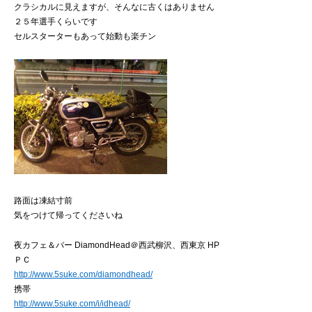
クラシカルに見えますが、そんなに古くはありません
２５年選手くらいです
セルスターターもあって始動も楽チン
路面は凍結寸前
気をつけて帰ってくださいね
夜カフェ＆バー DiamondHead＠西武柳沢、西東京 HP
ＰＣ
http://www.5suke.com/diamondhead/
携帯
http://www.5suke.com/i/idhead/