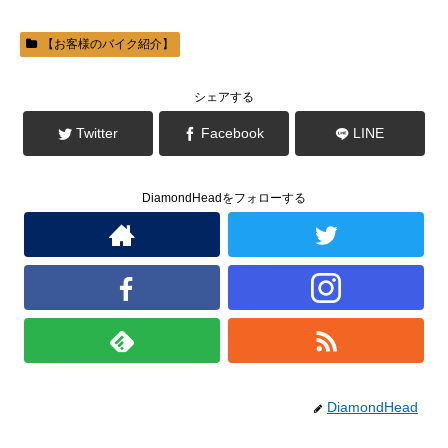
き
し
ま
い
す
ウ
)
ィ
【お客様のバイク紹介】
ン
ド
ウ
で
シェアする
開
き
ま
Twitter
Facebook
LINE
す
)
DiamondHeadをフォローする
DiamondHead