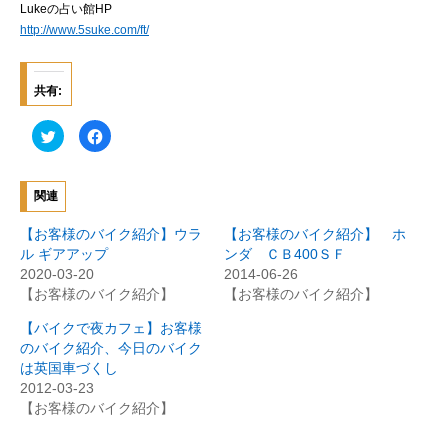
Lukeの占い館HP
http://www.5suke.com/ft/
共有:
ク
F
リ
a
ッ
c
ク
e
し
b
て
o
関連
T
o
w
k
i
で
【お客様のバイク紹介】ウラ
【お客様のバイク紹介】 ホ
t
共
t
有
ル ギアアップ
ンダ ＣＢ400ＳＦ
e
す
2020-03-20
2014-06-26
r
る
で
に
【お客様のバイク紹介】
【お客様のバイク紹介】
共
は
有
ク
(
リ
【バイクで夜カフェ】お客様
新
ッ
のバイク紹介、今日のバイク
し
ク
い
し
は英国車づくし
ウ
て
ィ
く
2012-03-23
ン
だ
【お客様のバイク紹介】
ド
さ
ウ
い
で
(
開
新