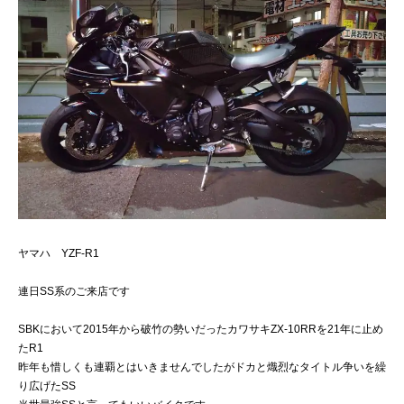
ヤマハ YZF-R1
連日SS系のご来店です
SBKにおいて2015年から破竹の勢いだったカワサキZX-10RRを21年に止め
たR1
昨年も惜しくも連覇とはいきませんでしたがドカと熾烈なタイトル争いを繰
り広げたSS