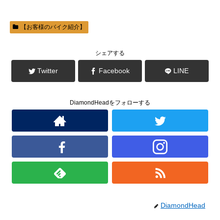
す
ウ
)
ィ
ン
ド
ウ
【お客様のバイク紹介】
で
開
き
ま
シェアする
す
)
Twitter
Facebook
LINE
DiamondHeadをフォローする
DiamondHead