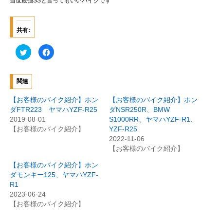
当世最強SSと言ってもいいバイクです
共有:
ク
F
リ
a
ッ
c
ク
e
し
b
て
o
関連
T
o
w
k
i
で
【お客様のバイク紹介】ホン
【お客様のバイク紹介】ホン
t
共
t
有
ダFTR223 ヤマハYZF-R25
ダNSR250R、BMW
e
す
2019-08-01
S1000RR、ヤマハYZF-R1、
r
る
で
に
【お客様のバイク紹介】
YZF-R25
共
は
有
ク
2022-11-06
(
リ
【お客様のバイク紹介】
新
ッ
し
ク
い
し
【お客様のバイク紹介】ホン
ウ
て
ィ
く
ダモンキー125、ヤマハYZF-
ン
だ
R1
ド
さ
ウ
い
2023-06-24
で
(
開
新
【お客様のバイク紹介】
き
し
ま
い