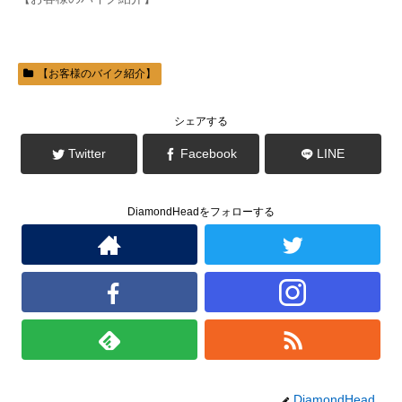
ウ
い
で
(
開
新
き
し
ま
い
す
ウ
)
ィ
【お客様のバイク紹介】
ン
ド
ウ
で
シェアする
開
き
ま
Twitter
Facebook
LINE
す
)
DiamondHeadをフォローする
DiamondHead