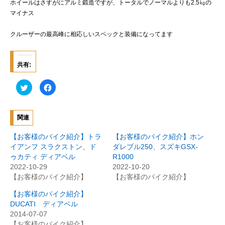
ホイールはさすがにアルミ鍛造ですが、トータルでノーマルよりも2.5㎏の
マイナス
クルーザーの最高峰に相応しいスペックと装備になってます
共有:
ク
F
リ
a
ッ
c
ク
e
し
b
て
o
関連
T
o
w
k
i
で
【お客様のバイク紹介】トラ
【お客様のバイク紹介】ホン
t
共
t
有
イアンフ スラクストン、ド
ダレブル250、スズキGSX-
e
す
ゥカティ ディアベル
R1000
r
る
で
に
2022-10-29
2022-10-20
共
は
有
ク
【お客様のバイク紹介】
【お客様のバイク紹介】
(
リ
新
ッ
【お客様のバイク紹介】
し
ク
い
し
DUCATI ディアベル
ウ
て
ィ
く
2014-07-07
ン
だ
【お客様のバイク紹介】
ド
さ