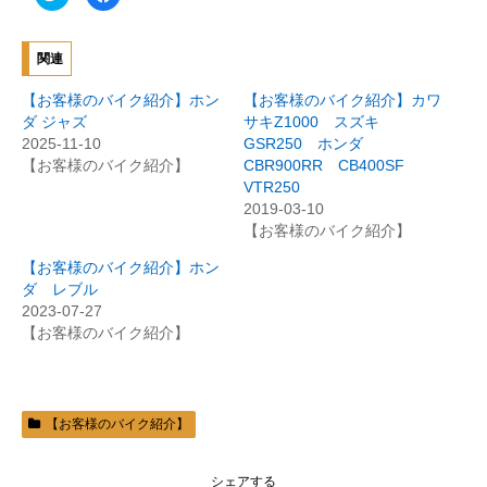
リ
a
ッ
c
ク
e
し
b
て
o
関連
T
o
w
k
i
で
【お客様のバイク紹介】ホン
【お客様のバイク紹介】カワ
t
共
t
有
ダ ジャズ
サキZ1000 スズキ
e
す
2025-11-10
GSR250 ホンダ
r
る
で
に
【お客様のバイク紹介】
CBR900RR CB400SF
共
は
有
ク
VTR250
(
リ
2019-03-10
新
ッ
し
ク
【お客様のバイク紹介】
い
し
ウ
て
ィ
く
【お客様のバイク紹介】ホン
ン
だ
ダ レブル
ド
さ
ウ
い
2023-07-27
で
(
開
新
【お客様のバイク紹介】
き
し
ま
い
す
ウ
)
ィ
ン
ド
ウ
【お客様のバイク紹介】
で
開
き
ま
シェアする
す