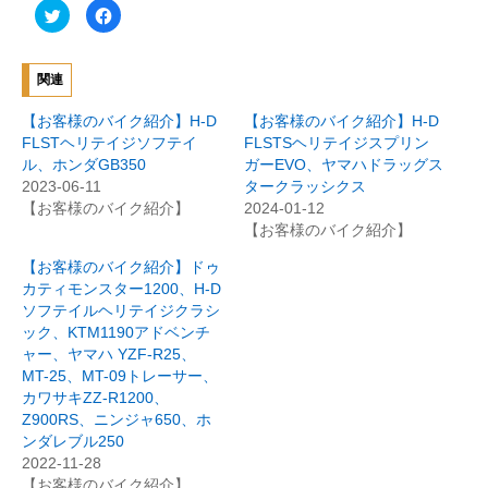
ク
F
リ
a
ッ
c
ク
e
し
b
て
o
関連
T
o
w
k
i
で
【お客様のバイク紹介】H-D
【お客様のバイク紹介】H-D
t
共
t
有
FLSTヘリテイジソフテイ
FLSTSヘリテイジスプリン
e
す
ル、ホンダGB350
ガーEVO、ヤマハドラッグス
r
る
で
に
2023-06-11
タークラッシクス
共
は
有
ク
【お客様のバイク紹介】
2024-01-12
(
リ
【お客様のバイク紹介】
新
ッ
し
ク
い
し
【お客様のバイク紹介】ドゥ
ウ
て
ィ
く
カティモンスター1200、H-D
ン
だ
ソフテイルヘリテイジクラシ
ド
さ
ウ
い
ック、KTM1190アドベンチ
で
(
開
新
ャー、ヤマハ YZF-R25、
き
し
MT-25、MT-09トレーサー、
ま
い
す
ウ
カワサキZZ-R1200、
)
ィ
ン
Z900RS、ニンジャ650、ホ
ド
ンダレブル250
ウ
で
2022-11-28
開
き
【お客様のバイク紹介】