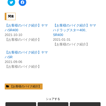
ク
F
リ
a
ッ
c
ク
e
し
b
て
o
関連
T
o
w
k
i
で
【お客様のバイク紹介】ヤマ
【お客様のバイク紹介】ヤマ
t
共
t
有
ハSR400
ハドラッグスター400、
e
す
2021-10-10
SR400
r
る
で
に
【お客様のバイク紹介】
2021-01-31
共
は
有
ク
【お客様のバイク紹介】
(
リ
新
ッ
【お客様のバイク紹介】ヤマ
し
ク
い
し
ハSR
ウ
て
ィ
く
2021-09-06
ン
だ
【お客様のバイク紹介】
ド
さ
ウ
い
で
(
開
新
き
し
ま
い
す
ウ
)
ィ
【お客様のバイク紹介】
ン
ド
ウ
で
シェアする
開
き