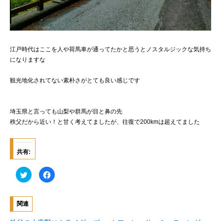
江戸時代はここを人や荷馬車が通ってたかと思うとノスタルジックな気持ち
になりますな
観光地化されてない素朴さがとても良い感じです
埼玉県と言っても山梨や群馬が目と鼻の先
秩父だから近い！と甘く考えてましたが、往復で200kmは超えてました
共有:
ク
F
リ
a
ッ
c
ク
e
し
b
て
o
関連
T
o
w
k
i
で