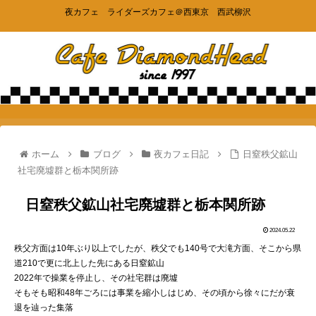
夜カフェ ライダーズカフェ＠西東京 西武柳沢
ホーム
ブログ
夜カフェ日記
日窒秩父鉱山
社宅廃墟群と栃本関所跡
日窒秩父鉱山社宅廃墟群と栃本関所跡
2024.05.22
秩父方面は10年ぶり以上でしたが、秩父でも140号で大滝方面、そこから県
道210で更に北上した先にある日窒鉱山
2022年で操業を停止し、その社宅群は廃墟
そもそも昭和48年ごろには事業を縮小しはじめ、その頃から徐々にだが衰
退を辿った集落