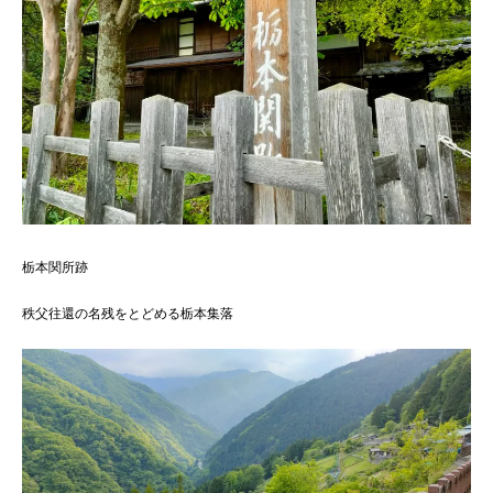
栃本関所跡
秩父往還の名残をとどめる栃本集落