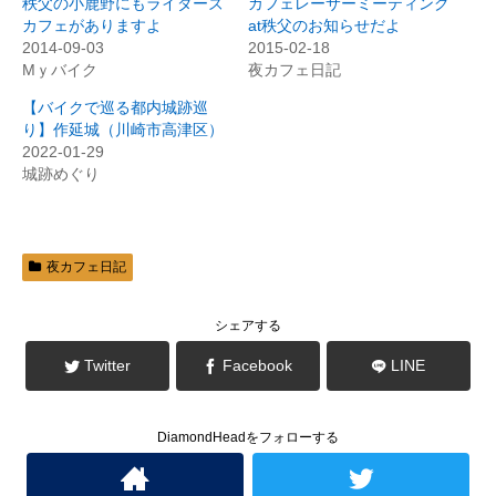
秩父の小鹿野にもライダーズ
カフェレーサーミーティング
t
共
t
有
カフェがありますよ
at秩父のお知らせだよ
e
す
2014-09-03
2015-02-18
r
る
で
に
Mｙバイク
夜カフェ日記
共
は
有
ク
(
リ
【バイクで巡る都内城跡巡
新
ッ
り】作延城（川崎市高津区）
し
ク
い
し
2022-01-29
ウ
て
ィ
く
城跡めぐり
ン
だ
ド
さ
ウ
い
で
(
開
新
き
し
ま
い
夜カフェ日記
す
ウ
)
ィ
ン
ド
シェアする
ウ
で
開
Twitter
Facebook
LINE
き
ま
す
)
DiamondHeadをフォローする