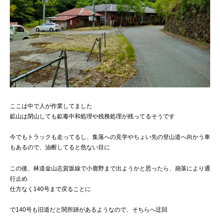
ここは中で人が作業してました
鉱山は閉山しても鉱毒中和処理や残務処理が残ってるそうです
今でもトラックも走ってるし、集落への見学やちょい先の登山道へ向かう車
もあるので、油断してると危ない目に
この後、林道金山志賀坂線で小鹿野まで出ようかと思ったら、崩落により通
行止め
仕方なく140号まで戻ることに
で140号も旧道だと関所跡があるようなので、そちらへ迂回